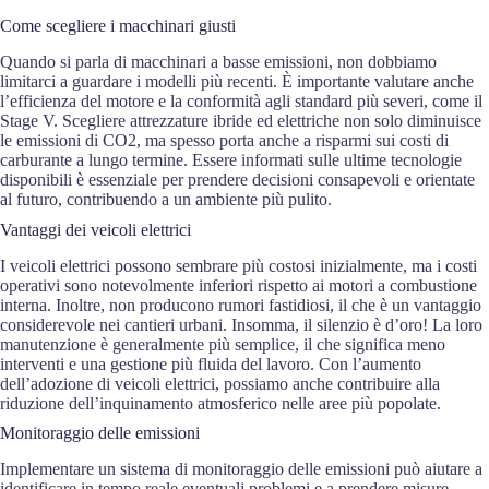
Come scegliere i macchinari giusti
Quando si parla di macchinari a basse emissioni, non dobbiamo
limitarci a guardare i modelli più recenti. È importante valutare anche
l’efficienza del motore e la conformità agli standard più severi, come il
Stage V. Scegliere attrezzature ibride ed elettriche non solo diminuisce
le emissioni di CO2, ma spesso porta anche a risparmi sui costi di
carburante a lungo termine. Essere informati sulle ultime tecnologie
disponibili è essenziale per prendere decisioni consapevoli e orientate
al futuro, contribuendo a un ambiente più pulito.
Vantaggi dei veicoli elettrici
I veicoli elettrici possono sembrare più costosi inizialmente, ma i costi
operativi sono notevolmente inferiori rispetto ai motori a combustione
interna. Inoltre, non producono rumori fastidiosi, il che è un vantaggio
considerevole nei cantieri urbani. Insomma, il silenzio è d’oro! La loro
manutenzione è generalmente più semplice, il che significa meno
interventi e una gestione più fluida del lavoro. Con l’aumento
dell’adozione di veicoli elettrici, possiamo anche contribuire alla
riduzione dell’inquinamento atmosferico nelle aree più popolate.
Monitoraggio delle emissioni
Implementare un sistema di monitoraggio delle emissioni può aiutare a
identificare in tempo reale eventuali problemi e a prendere misure