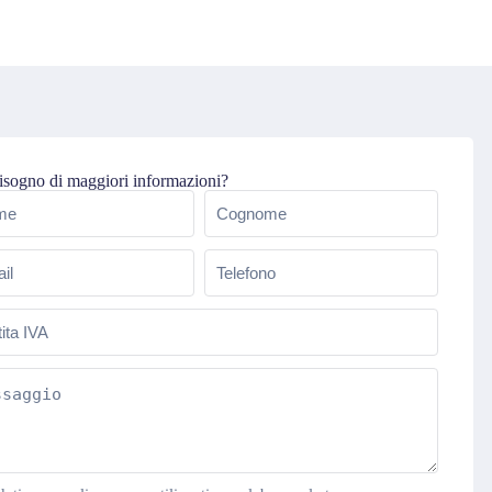
isogno di maggiori informazioni?
e
(Obbligatorio)
l
Telefono
(Obbligatorio)
(Obbligatorio)
ta
aggio
(Obbligatorio)