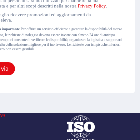
cy
dati personali saranno utilizzati per elaborare la tua
y
sta e per altri scopi descritti nella nostra
Privacy Policy
.
(Obbligatorio)
etter
oglio ricevere promozioni ed aggiornamenti da
eleva.
a importante
Per offrirti un servizio efficiente e garantire la disponibilità del mezzo
tto, le richieste di noleggio devono essere inviate con almeno 24 ore di anticipo.
empo ci consente di verificare le disponibilità, organizzare la logistica e supportarti
elta della soluzione migliore per il tuo lavoro. Le richieste con tempistiche inferiori
ero non essere gestibili.
nvia
VA