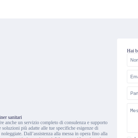
Hai b
Nom
Emai
Parti
IVA
Mess
ner sanitari
offre anche un servizio completo di consulenza e supporto
le soluzioni più adatte alle tue specifiche esigenze di
e noleggiate. Dall’assistenza alla messa in opera fino alla