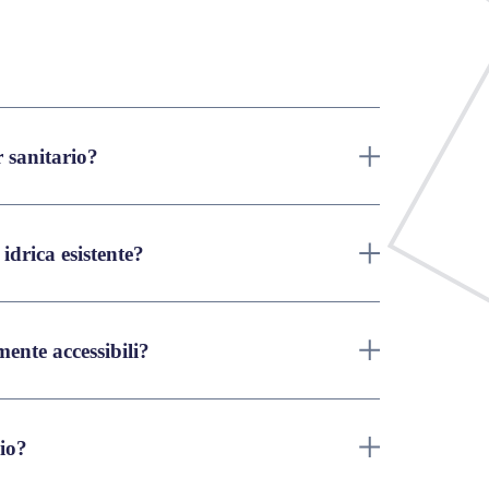
r sanitario?
 idrica esistente?
lmente accessibili?
gio?