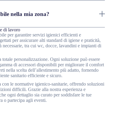
bile nella mia zona?
e di lavoro
e per garantire servizi igienici efficienti e
ttati per assicurare alti standard di igiene e praticità,
à necessarie, tra cui wc, docce, lavandini e impianti di
 la totale personalizzazione. Ogni soluzione può essere
gamma di accessori disponibili per migliorare il comfort
erti nella scelta dell’allestimento più adatto, fornendo
ente sanitario efficiente e sicuro.
ea con le normative igienico-sanitarie, offrendo soluzioni
zioni difficili. Grazie alla nostra esperienza e
e ogni dettaglio sia curato per soddisfare le tue
a o partecipa agli eventi.