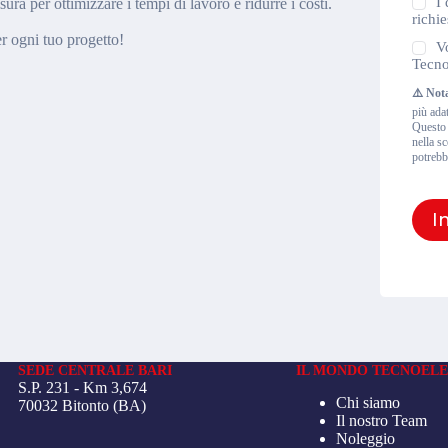
Priva
I 
ra per ottimizzare i tempi di lavoro e ridurre i costi.
Polic
richie
er ogni tuo progetto!
Newsl
V
Tecno
⚠️ Not
più ada
Questo t
nella sc
potrebb
I
SEDE CENTRALE BARI
IL MONDO TECNOELE
S.P. 231 - Km 3,674
Chi siamo
70032 Bitonto (BA)
Il nostro Team
Noleggio