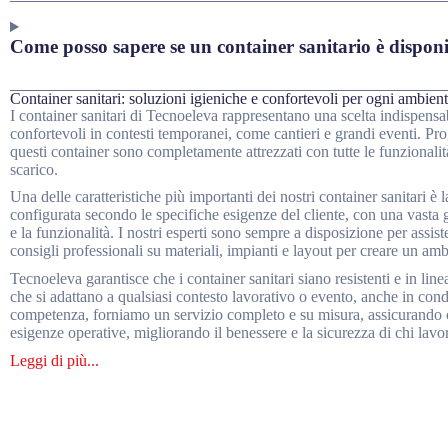
Come posso sapere se un container sanitario è disponi
Container sanitari: soluzioni igieniche e confortevoli per ogni ambient
I container sanitari di Tecnoeleva rappresentano una scelta indispensabil
confortevoli in contesti temporanei, come cantieri e grandi eventi. Proge
questi container sono completamente attrezzati con tutte le funzionalit
scarico.
Una delle caratteristiche più importanti dei nostri container sanitari è
configurata secondo le specifiche esigenze del cliente, con una vasta 
e la funzionalità. I nostri esperti sono sempre a disposizione per assist
consigli professionali su materiali, impianti e layout per creare un ambi
Tecnoeleva garantisce che i container sanitari siano resistenti e in lin
che si adattano a qualsiasi contesto lavorativo o evento, anche in condi
competenza, forniamo un servizio completo e su misura, assicurando ch
esigenze operative, migliorando il benessere e la sicurezza di chi lavor