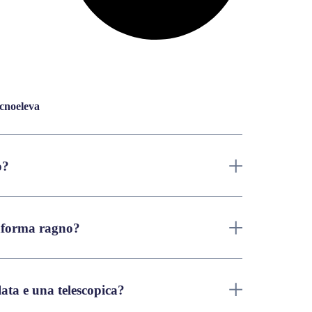
ecnoeleva
o?
taforma ragno?
lata e una telescopica?