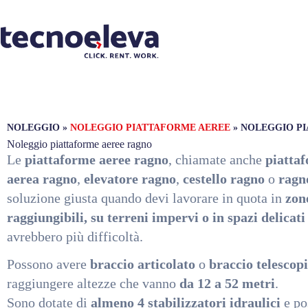
NOLEGGIO
»
NOLEGGIO PIATTAFORME AEREE
»
NOLEGGIO P
Noleggio piattaforme aeree ragno
Le
piattaforme aeree ragno
, chiamate anche
piatta
aerea ragno
,
elevatore ragno
,
cestello ragno
o
ragno
soluzione giusta quando devi lavorare in quota in
zon
raggiungibili, su terreni impervi o in spazi delicati
avrebbero più difficoltà.
Possono avere
braccio articolato
o
braccio telescop
raggiungere altezze che vanno
da 12 a 52 metri
.
Sono dotate di
almeno 4 stabilizzatori idraulici
e po