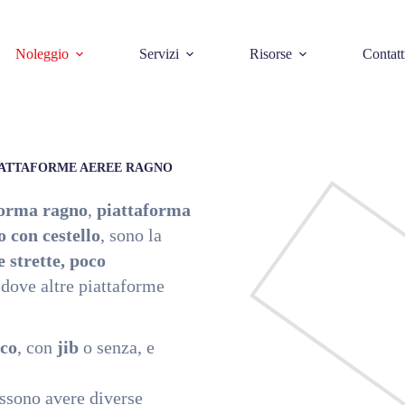
Noleggio
Servizi
Risorse
Contatt
IATTAFORME AEREE RAGNO
forma ragno
,
piattaforma
 con cestello
, sono la
e strette, poco
dove altre piattaforme
ico
, con
jib
o senza, e
ssono avere diverse