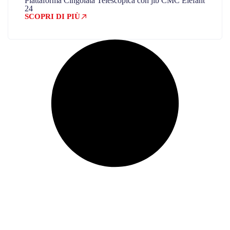
Piattaforma Cingolata Telescopica con jib CMC Elefant
24
SCOPRI DI PIÙ