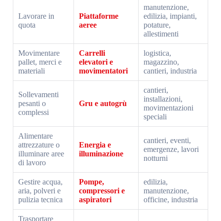
manutenzione,
Lavorare in
Piattaforme
edilizia, impianti,
quota
aeree
potature,
allestimenti
Movimentare
Carrelli
logistica,
pallet, merci e
elevatori e
magazzino,
materiali
movimentatori
cantieri, industria
cantieri,
Sollevamenti
installazioni,
pesanti o
Gru e autogrù
movimentazioni
complessi
speciali
Alimentare
cantieri, eventi,
attrezzature o
Energia e
emergenze, lavori
illuminare aree
illuminazione
notturni
di lavoro
Gestire acqua,
Pompe,
edilizia,
aria, polveri e
compressori e
manutenzione,
pulizia tecnica
aspiratori
officine, industria
Trasportare