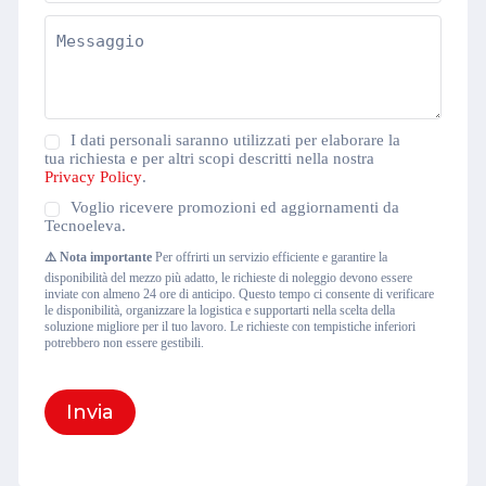
Messaggio
(Obbligatorio)
Privacy
I dati personali saranno utilizzati per elaborare la
Policy
tua richiesta e per altri scopi descritti nella nostra
(Obbligatorio)
Privacy Policy
.
Newsletter
Voglio ricevere promozioni ed aggiornamenti da
Tecnoeleva.
⚠️ Nota importante
Per offrirti un servizio efficiente e garantire la
disponibilità del mezzo più adatto, le richieste di noleggio devono essere
inviate con almeno 24 ore di anticipo. Questo tempo ci consente di verificare
le disponibilità, organizzare la logistica e supportarti nella scelta della
soluzione migliore per il tuo lavoro. Le richieste con tempistiche inferiori
potrebbero non essere gestibili.
Invia