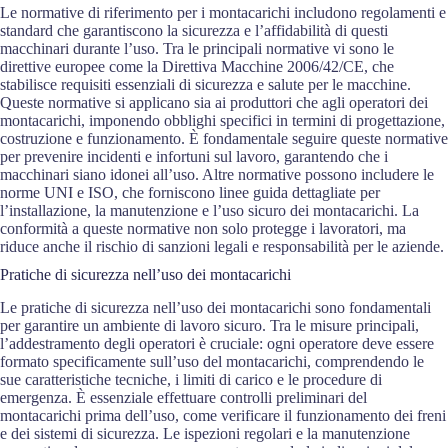
Le normative di riferimento per i montacarichi includono regolamenti e
standard che garantiscono la sicurezza e l’affidabilità di questi
macchinari durante l’uso. Tra le principali normative vi sono le
direttive europee come la Direttiva Macchine 2006/42/CE, che
stabilisce requisiti essenziali di sicurezza e salute per le macchine.
Queste normative si applicano sia ai produttori che agli operatori dei
montacarichi, imponendo obblighi specifici in termini di progettazione,
costruzione e funzionamento. È fondamentale seguire queste normative
per prevenire incidenti e infortuni sul lavoro, garantendo che i
macchinari siano idonei all’uso. Altre normative possono includere le
norme UNI e ISO, che forniscono linee guida dettagliate per
l’installazione, la manutenzione e l’uso sicuro dei montacarichi. La
conformità a queste normative non solo protegge i lavoratori, ma
riduce anche il rischio di sanzioni legali e responsabilità per le aziende.
Pratiche di sicurezza nell’uso dei montacarichi
Le pratiche di sicurezza nell’uso dei montacarichi sono fondamentali
per garantire un ambiente di lavoro sicuro. Tra le misure principali,
l’addestramento degli operatori è cruciale: ogni operatore deve essere
formato specificamente sull’uso del montacarichi, comprendendo le
sue caratteristiche tecniche, i limiti di carico e le procedure di
emergenza. È essenziale effettuare controlli preliminari del
montacarichi prima dell’uso, come verificare il funzionamento dei freni
e dei sistemi di sicurezza. Le ispezioni regolari e la manutenzione