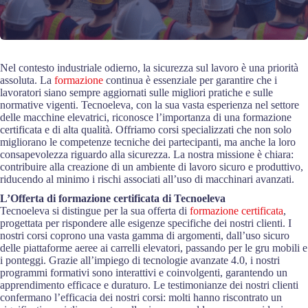
Nel contesto industriale odierno, la sicurezza sul lavoro è una priorità
assoluta. La
formazione
continua è essenziale per garantire che i
lavoratori siano sempre aggiornati sulle migliori pratiche e sulle
normative vigenti. Tecnoeleva, con la sua vasta esperienza nel settore
delle macchine elevatrici, riconosce l’importanza di una formazione
certificata e di alta qualità. Offriamo corsi specializzati che non solo
migliorano le competenze tecniche dei partecipanti, ma anche la loro
consapevolezza riguardo alla sicurezza. La nostra missione è chiara:
contribuire alla creazione di un ambiente di lavoro sicuro e produttivo,
riducendo al minimo i rischi associati all’uso di macchinari avanzati.
L’Offerta di formazione certificata di Tecnoeleva
Tecnoeleva si distingue per la sua offerta di
formazione certificata
,
progettata per rispondere alle esigenze specifiche dei nostri clienti. I
nostri corsi coprono una vasta gamma di argomenti, dall’uso sicuro
delle piattaforme aeree ai carrelli elevatori, passando per le gru mobili e
i ponteggi. Grazie all’impiego di tecnologie avanzate 4.0, i nostri
programmi formativi sono interattivi e coinvolgenti, garantendo un
apprendimento efficace e duraturo. Le testimonianze dei nostri clienti
confermano l’efficacia dei nostri corsi: molti hanno riscontrato un