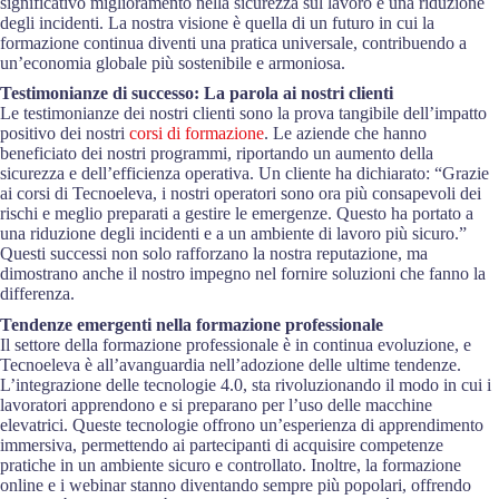
significativo miglioramento nella sicurezza sul lavoro e una riduzione
degli incidenti. La nostra visione è quella di un futuro in cui la
formazione continua diventi una pratica universale, contribuendo a
un’economia globale più sostenibile e armoniosa.
Testimonianze di successo: La parola ai nostri clienti
Le testimonianze dei nostri clienti sono la prova tangibile dell’impatto
positivo dei nostri
corsi di formazione
. Le aziende che hanno
beneficiato dei nostri programmi, riportando un aumento della
sicurezza e dell’efficienza operativa. Un cliente ha dichiarato: “Grazie
ai corsi di Tecnoeleva, i nostri operatori sono ora più consapevoli dei
rischi e meglio preparati a gestire le emergenze. Questo ha portato a
una riduzione degli incidenti e a un ambiente di lavoro più sicuro.”
Questi successi non solo rafforzano la nostra reputazione, ma
dimostrano anche il nostro impegno nel fornire soluzioni che fanno la
differenza.
Tendenze emergenti nella formazione professionale
Il settore della formazione professionale è in continua evoluzione, e
Tecnoeleva è all’avanguardia nell’adozione delle ultime tendenze.
L’integrazione delle tecnologie 4.0, sta rivoluzionando il modo in cui i
lavoratori apprendono e si preparano per l’uso delle macchine
elevatrici. Queste tecnologie offrono un’esperienza di apprendimento
immersiva, permettendo ai partecipanti di acquisire competenze
pratiche in un ambiente sicuro e controllato. Inoltre, la formazione
online e i webinar stanno diventando sempre più popolari, offrendo