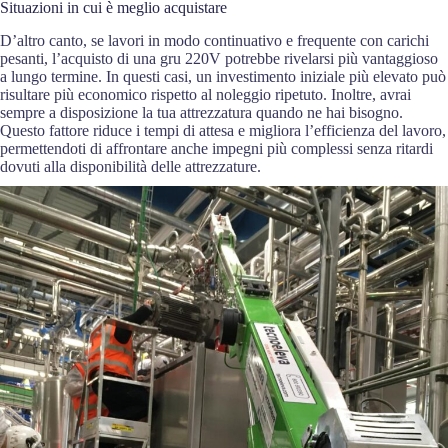
Situazioni in cui è meglio acquistare
D’altro canto, se lavori in modo continuativo e frequente con carichi
pesanti, l’acquisto di una gru 220V potrebbe rivelarsi più vantaggioso
a lungo termine. In questi casi, un investimento iniziale più elevato può
risultare più economico rispetto al noleggio ripetuto. Inoltre, avrai
sempre a disposizione la tua attrezzatura quando ne hai bisogno.
Questo fattore riduce i tempi di attesa e migliora l’efficienza del lavoro,
permettendoti di affrontare anche impegni più complessi senza ritardi
dovuti alla disponibilità delle attrezzature.