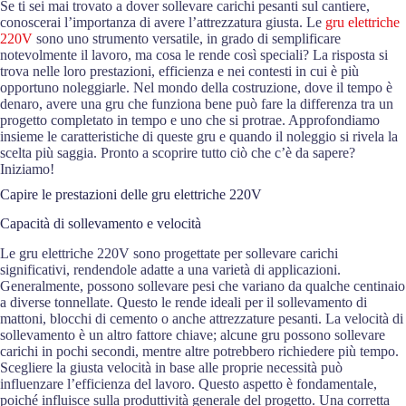
Se ti sei mai trovato a dover sollevare carichi pesanti sul cantiere,
conoscerai l’importanza di avere l’attrezzatura giusta. Le
gru elettriche
220V
sono uno strumento versatile, in grado di semplificare
notevolmente il lavoro, ma cosa le rende così speciali? La risposta si
trova nelle loro prestazioni, efficienza e nei contesti in cui è più
opportuno noleggiarle. Nel mondo della costruzione, dove il tempo è
denaro, avere una gru che funziona bene può fare la differenza tra un
progetto completato in tempo e uno che si protrae. Approfondiamo
insieme le caratteristiche di queste gru e quando il noleggio si rivela la
scelta più saggia. Pronto a scoprire tutto ciò che c’è da sapere?
Iniziamo!
Capire le prestazioni delle gru elettriche 220V
Capacità di sollevamento e velocità
Le gru elettriche 220V sono progettate per sollevare carichi
significativi, rendendole adatte a una varietà di applicazioni.
Generalmente, possono sollevare pesi che variano da qualche centinaio
a diverse tonnellate. Questo le rende ideali per il sollevamento di
mattoni, blocchi di cemento o anche attrezzature pesanti. La velocità di
sollevamento è un altro fattore chiave; alcune gru possono sollevare
carichi in pochi secondi, mentre altre potrebbero richiedere più tempo.
Scegliere la giusta velocità in base alle proprie necessità può
influenzare l’efficienza del lavoro. Questo aspetto è fondamentale,
poiché influisce sulla produttività generale del progetto. Una corretta