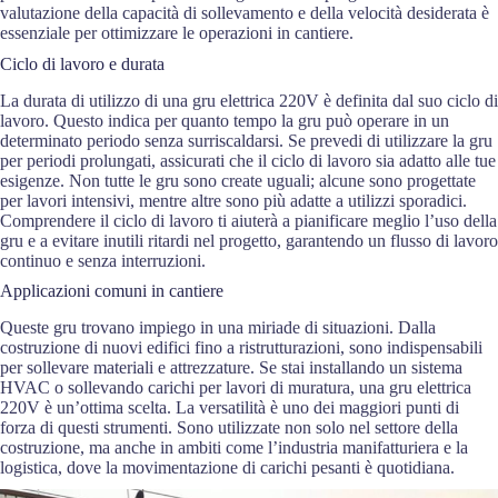
valutazione della capacità di sollevamento e della velocità desiderata è
essenziale per ottimizzare le operazioni in cantiere.
Ciclo di lavoro e durata
La durata di utilizzo di una gru elettrica 220V è definita dal suo ciclo di
lavoro. Questo indica per quanto tempo la gru può operare in un
determinato periodo senza surriscaldarsi. Se prevedi di utilizzare la gru
per periodi prolungati, assicurati che il ciclo di lavoro sia adatto alle tue
esigenze. Non tutte le gru sono create uguali; alcune sono progettate
per lavori intensivi, mentre altre sono più adatte a utilizzi sporadici.
Comprendere il ciclo di lavoro ti aiuterà a pianificare meglio l’uso della
gru e a evitare inutili ritardi nel progetto, garantendo un flusso di lavoro
continuo e senza interruzioni.
Applicazioni comuni in cantiere
Queste gru trovano impiego in una miriade di situazioni. Dalla
costruzione di nuovi edifici fino a ristrutturazioni, sono indispensabili
per sollevare materiali e attrezzature. Se stai installando un sistema
HVAC o sollevando carichi per lavori di muratura, una gru elettrica
220V è un’ottima scelta. La versatilità è uno dei maggiori punti di
forza di questi strumenti. Sono utilizzate non solo nel settore della
costruzione, ma anche in ambiti come l’industria manifatturiera e la
logistica, dove la movimentazione di carichi pesanti è quotidiana.