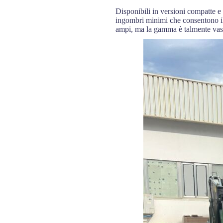
Disponibili in versioni compatte e 
ingombri minimi che consentono il 
ampi, ma la gamma è talmente vast