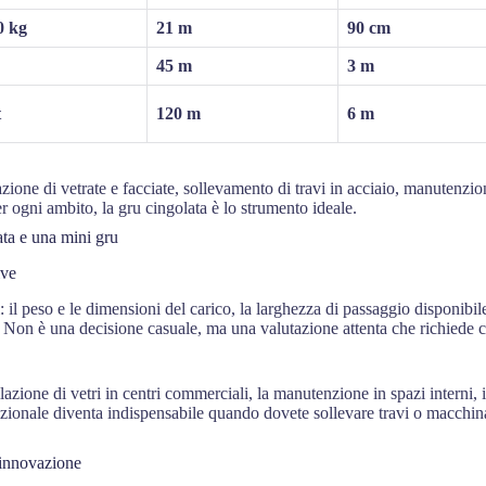
0 kg
21 m
90 cm
45 m
3 m
t
120 m
6 m
llazione di vetrate e facciate, sollevamento di travi in acciaio, manutenzion
per ogni ambito, la gru cingolata è lo strumento ideale.
ata e una mini gru
ive
: il peso e le dimensioni del carico, la larghezza di passaggio disponibile
a. Non è una decisione casuale, ma una valutazione attenta che richiede
llazione di vetri in centri commerciali, la manutenzione in spazi interni, 
ionale diventa indispensabile quando dovete sollevare travi o macchinari
, innovazione