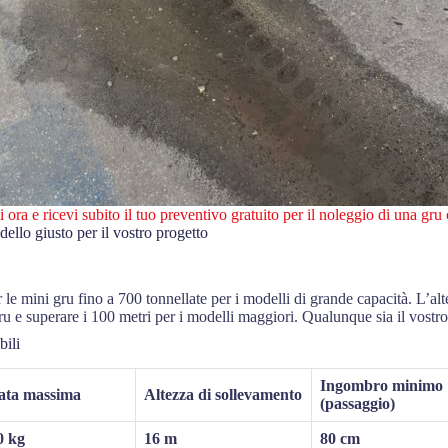
 ora e ricevi subito il tuo preventivo gratuito per il noleggio di una gru
dello giusto per il vostro progetto
 le mini gru fino a 700 tonnellate per i modelli di grande capacità. L’a
u e superare i 100 metri per i modelli maggiori. Qualunque sia il vostro
bili
Ingombro minimo
ata massima
Altezza di sollevamento
(passaggio)
0 kg
16 m
80 cm