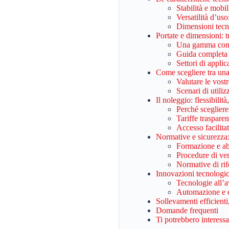
Stabilità e mobi
Versatilità d’us
Dimensioni tecn
Portate e dimensioni: t
Una gamma comp
Guida completa a
Settori di appli
Come scegliere tra una
Valutare le vost
Scenari di utiliz
Il noleggio: flessibilit
Perché scegliere
Tariffe trasparen
Accesso facilita
Normative e sicurezza:
Formazione e ab
Procedure di ver
Normative di ri
Innovazioni tecnologic
Tecnologie all’
Automazione e co
Sollevamenti efficienti,
Domande frequenti
Ti potrebbero interess