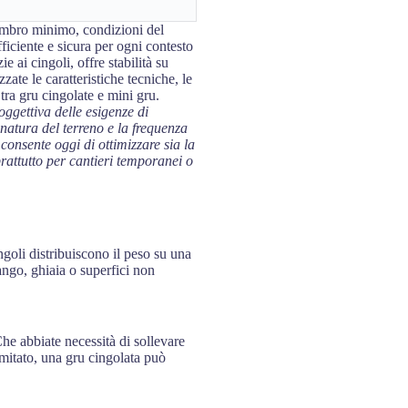
ombro minimo, condizioni del
ficiente e sicura per ogni contesto
 ai cingoli, offre stabilità su
zzate le caratteristiche tecniche, le
 tra gru cingolate e mini gru.
oggettiva delle esigenze di
 natura del terreno e la frequenza
 consente oggi di ottimizzare sia la
prattutto per cantieri temporanei o
ngoli distribuiscono il peso su una
ango, ghiaia o superfici non
Che abbiate necessità di sollevare
imitato, una gru cingolata può