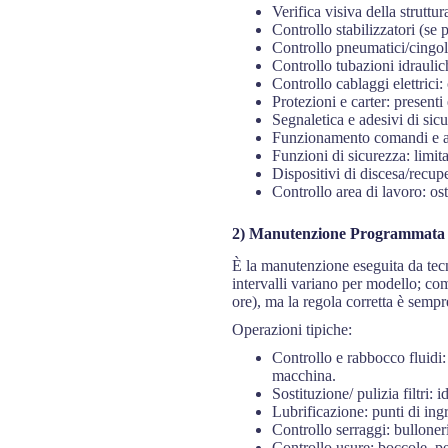
Verifica visiva della struttu
Controllo stabilizzatori (se 
Controllo pneumatici/cingoli:
Controllo tubazioni idraulich
Controllo cablaggi elettrici: 
Protezioni e carter: presenti
Segnaletica e adesivi di sicu
Funzionamento comandi e arr
Funzioni di sicurezza: limita
Dispositivi di discesa/recup
Controllo area di lavoro: ost
2) Manutenzione Programmata e
È la manutenzione eseguita da tecni
intervalli variano per modello; com
ore), ma la regola corretta è sem
Operazioni tipiche:
Controllo e rabbocco fluidi: 
macchina.
Sostituzione/ pulizia filtri: i
Lubrificazione: punti di in
Controllo serraggi: bulloneri
Controllo usure: boccole, per