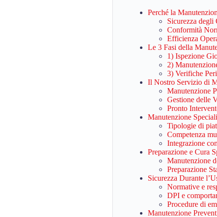
Perché la Manutenzion
Sicurezza degli 
Conformità Nor
Efficienza Opera
Le 3 Fasi della Manut
1) Ispezione Gio
2) Manutenzione
3) Verifiche Pe
Il Nostro Servizio di 
Manutenzione P
Gestione delle 
Pronto Interven
Manutenzione Speciali
Tipologie di pia
Competenza mul
Integrazione con 
Preparazione e Cura Sp
Manutenzione del
Preparazione Sta
Sicurezza Durante l’U
Normative e res
DPI e comporta
Procedure di em
Manutenzione Prevent