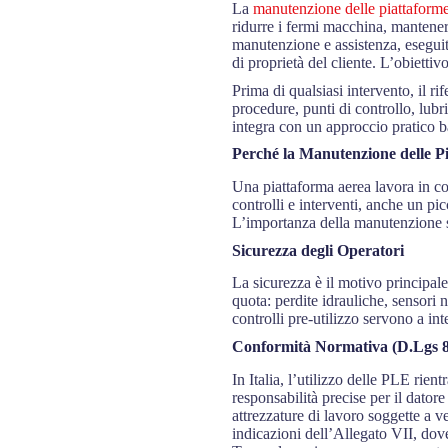
La
manutenzione delle piattaforme
ridurre i fermi macchina, mantenere
manutenzione e assistenza, eseguito
di proprietà del cliente. L’obiettiv
Prima di qualsiasi intervento, il r
procedure, punti di controllo, lubri
integra con un approccio pratico bas
Perché la Manutenzione delle P
Una piattaforma aerea lavora in co
controlli e interventi, anche un p
L’importanza della manutenzione si
Sicurezza degli Operatori
La sicurezza è il motivo principa
quota: perdite idrauliche, sensori 
controlli pre-utilizzo servono a in
Conformità Normativa (D.Lgs 8
In Italia, l’utilizzo delle PLE rien
responsabilità precise per il datore
attrezzature di lavoro soggette a ve
indicazioni dell’Allegato VII, dove 