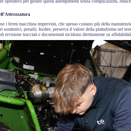
 operativo per gestire questi adempimenti senza complicazioni, riducendo
ell’Attrezzatura
 i fermi macchina imprevisti, che spesso costano più della manutenzion
i sostitutivi, penali). Inoltre, preserva il valore della piattaforma nel 
i di revisione tracciati e documentati incidono direttamente su affidabilità