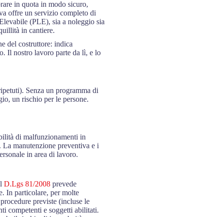
rare in quota in modo sicuro,
eva offre un servizio completo di
 Elevabile (PLE), sia a noleggio sia
uillità in cantiere.
e del costruttore: indica
. Il nostro lavoro parte da lì, e lo
 ripetuti). Senza un programma di
io, un rischio per le persone.
ilità di malfunzionamenti in
ti. La manutenzione preventiva e i
ersonale in area di lavoro.
Il
D.Lgs 81/2008
prevede
e. In particolare, per molte
 procedure previste (incluse le
ti competenti e soggetti abilitati.