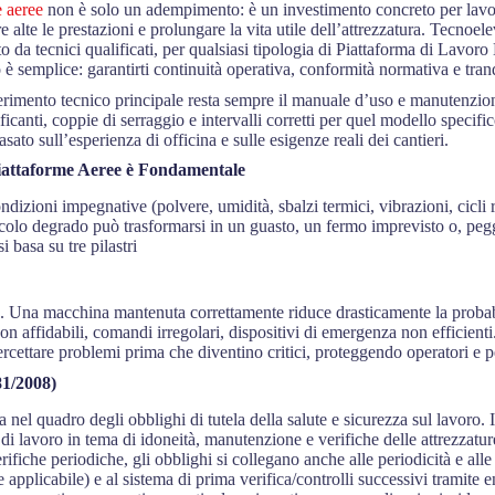
 aeree
non è solo un adempimento: è un investimento concreto per lavo
 alte le prestazioni e prolungare la vita utile dell’attrezzatura. Tecnoel
 da tecnici qualificati, per qualsiasi tipologia di Piattaforma di Lavoro
o è semplice: garantirti continuità operativa, conformità normativa e tranq
iferimento tecnico principale resta sempre il manuale d’uso e manutenzion
ficanti, coppie di serraggio e intervalli corretti per quel modello specifico
ato sull’esperienza di officina e sulle esigenze reali dei cantieri.
iattaforme Aeree è Fondamentale
ndizioni impegnative (polvere, umidità, sbalzi termici, vibrazioni, cicli
iccolo degrado può trasformarsi in un guasto, un fermo imprevisto o, pegg
 basa su tre pilastri
le. Una macchina mantenuta correttamente riduce drasticamente la probab
non affidabili, comandi irregolari, dispositivi di emergenza non efficien
tercettare problemi prima che diventino critici, proteggendo operatori e p
1/2008)
tra nel quadro degli obblighi di tutela della salute e sicurezza sul lavoro. 
 di lavoro in tema di idoneità, manutenzione e verifiche delle attrezzatur
rifiche periodiche, gli obblighi si collegano anche alle periodicità e alle
applicabile) e al sistema di prima verifica/controlli successivi tramite en