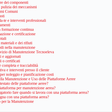
are dei componenti
 pulizia dei meccanismi
lemi Comuni
sti
a-te e interventi professionali
amenti
a formazione continua
azione e certificazione
tali
ateriali e dei rifiuti
bili nella manutenzione
ervizio di Manutenzione Tecnoeleva
ti e aggiornati
 o certificati
completa e tracciabilità
va e interventi presso il cliente
er noleggio e pianificazione costi
la Manutenzione e Uso delle Piattaforme Aeree
testato delle piattaforme aeree?
iattaforma per manutenzione aerea?
gatorio fare quando si lavora con una piattaforma aerea?
gna con una piattaforma aerea?
o per la Manutenzione