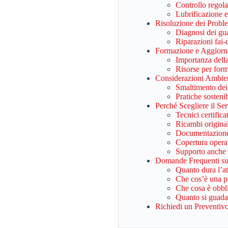
Controllo regol
Lubrificazione e
Risoluzione dei Prob
Diagnosi dei gua
Riparazioni fai-d
Formazione e Aggiorn
Importanza dell
Risorse per form
Considerazioni Ambien
Smaltimento dei m
Pratiche sosteni
Perché Scegliere il S
Tecnici certifica
Ricambi originali
Documentazione 
Copertura operati
Supporto anche p
Domande Frequenti sul
Quanto dura l’at
Che cos’è una p
Che cosa è obbli
Quanto si guada
Richiedi un Preventiv