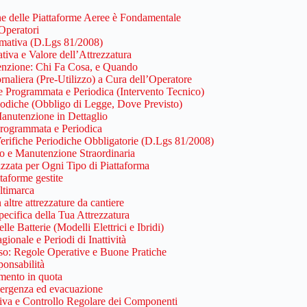
e delle Piattaforme Aeree è Fondamentale
Operatori
mativa (D.Lgs 81/2008)
tiva e Valore dell’Attrezzatura
enzione: Chi Fa Cosa, e Quando
rnaliera (Pre-Utilizzo) a Cura dell’Operatore
 Programmata e Periodica (Intervento Tecnico)
riodiche (Obbligo di Legge, Dove Previsto)
Manutenzione in Dettaglio
rogrammata e Periodica
Verifiche Periodiche Obbligatorie (D.Lgs 81/2008)
to e Manutenzione Straordinaria
zzata per Ogni Tipo di Piattaforma
ttaforme gestite
timarca
altre attrezzature da cantiere
ecifica della Tua Attrezzatura
le Batterie (Modelli Elettrici e Ibridi)
gionale e Periodi di Inattività
so: Regole Operative e Buone Pratiche
ponsabilità
mento in quota
ergenza ed evacuazione
iva e Controllo Regolare dei Componenti