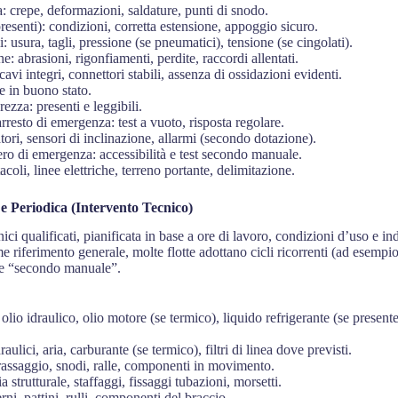
ra: crepe, deformazioni, saldature, punti di snodo.
presenti): condizioni, corretta estensione, appoggio sicuro.
 usura, tagli, pressione (se pneumatici), tensione (se cingolati).
e: abrasioni, rigonfiamenti, perdite, raccordi allentati.
cavi integri, connettori stabili, assenza di ossidazioni evidenti.
 e in buono stato.
rezza: presenti e leggibili.
esto di emergenza: test a vuoto, risposta regolare.
tori, sensori di inclinazione, allarmi (secondo dotazione).
ero di emergenza: accessibilità e test secondo manuale.
acoli, linee elettriche, terreno portante, delimitazione.
 Periodica (Intervento Tecnico)
ci qualificati, pianificata in base a ore di lavoro, condizioni d’uso e ind
e riferimento generale, molte flotte adottano cicli ricorrenti (ad esempio
pre “secondo manuale”.
olio idraulico, olio motore (se termico), liquido refrigerante (se presente
draulici, aria, carburante (se termico), filtri di linea dove previsti.
grassaggio, snodi, ralle, componenti in movimento.
a strutturale, staffaggi, fissaggi tubazioni, morsetti.
ni, pattini, rulli, componenti del braccio.