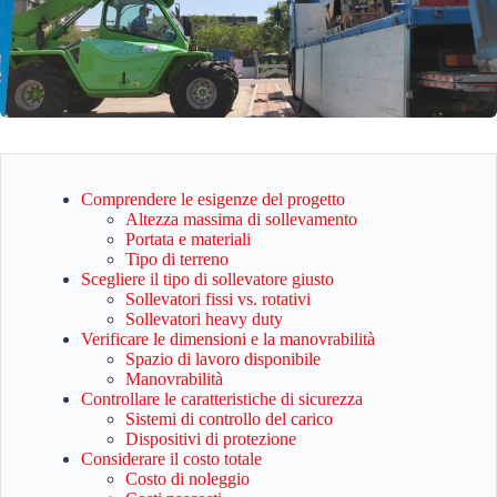
Comprendere le esigenze del progetto
Altezza massima di sollevamento
Portata e materiali
Tipo di terreno
Scegliere il tipo di sollevatore giusto
Sollevatori fissi vs. rotativi
Sollevatori heavy duty
Verificare le dimensioni e la manovrabilità
Spazio di lavoro disponibile
Manovrabilità
Controllare le caratteristiche di sicurezza
Sistemi di controllo del carico
Dispositivi di protezione
Considerare il costo totale
Costo di noleggio