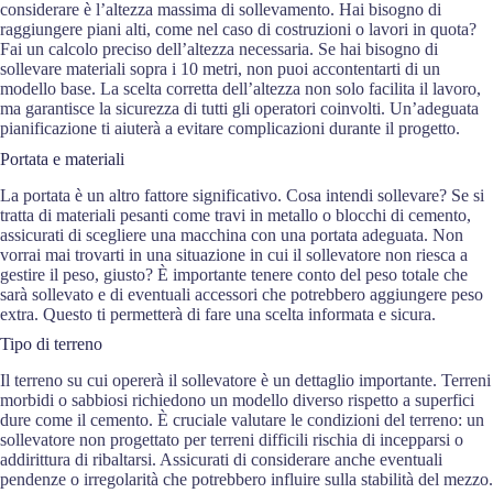
considerare è l’altezza massima di sollevamento. Hai bisogno di
raggiungere piani alti, come nel caso di costruzioni o lavori in quota?
Fai un calcolo preciso dell’altezza necessaria. Se hai bisogno di
sollevare materiali sopra i 10 metri, non puoi accontentarti di un
modello base. La scelta corretta dell’altezza non solo facilita il lavoro,
ma garantisce la sicurezza di tutti gli operatori coinvolti. Un’adeguata
pianificazione ti aiuterà a evitare complicazioni durante il progetto.
Portata e materiali
La portata è un altro fattore significativo. Cosa intendi sollevare? Se si
tratta di materiali pesanti come travi in metallo o blocchi di cemento,
assicurati di scegliere una macchina con una portata adeguata. Non
vorrai mai trovarti in una situazione in cui il sollevatore non riesca a
gestire il peso, giusto? È importante tenere conto del peso totale che
sarà sollevato e di eventuali accessori che potrebbero aggiungere peso
extra. Questo ti permetterà di fare una scelta informata e sicura.
Tipo di terreno
Il terreno su cui opererà il sollevatore è un dettaglio importante. Terreni
morbidi o sabbiosi richiedono un modello diverso rispetto a superfici
dure come il cemento. È cruciale valutare le condizioni del terreno: un
sollevatore non progettato per terreni difficili rischia di incepparsi o
addirittura di ribaltarsi. Assicurati di considerare anche eventuali
pendenze o irregolarità che potrebbero influire sulla stabilità del mezzo.