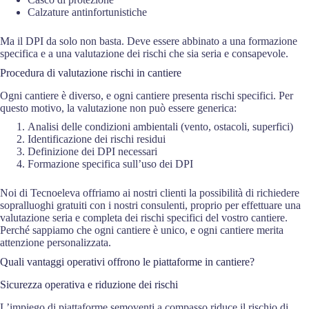
Calzature antinfortunistiche
Ma il DPI da solo non basta. Deve essere abbinato a una formazione
specifica e a una valutazione dei rischi che sia seria e consapevole.
Procedura di valutazione rischi in cantiere
Ogni cantiere è diverso, e ogni cantiere presenta rischi specifici. Per
questo motivo, la valutazione non può essere generica:
Analisi delle condizioni ambientali (vento, ostacoli, superfici)
Identificazione dei rischi residui
Definizione dei DPI necessari
Formazione specifica sull’uso dei DPI
Noi di Tecnoeleva offriamo ai nostri clienti la possibilità di richiedere
sopralluoghi gratuiti con i nostri consulenti, proprio per effettuare una
valutazione seria e completa dei rischi specifici del vostro cantiere.
Perché sappiamo che ogni cantiere è unico, e ogni cantiere merita
attenzione personalizzata.
Quali vantaggi operativi offrono le piattaforme in cantiere?
Sicurezza operativa e riduzione dei rischi
L’impiego di piattaforme semoventi a compasso riduce il rischio di