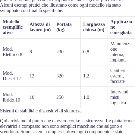
Alcuni esempi pratici che illustrano come ogni modello sia stato
sviluppato con finalità specifiche:
Modello
Applicazio
Altezza di
Portata
Larghezza
esemplific
ne
lavoro (m)
(kg)
chiusa (m)
ativo
consigliata
Manutenzi
Mod.
one
8
230
0,8
Elettrico 8
interna,
impianti
Cantieri
Mod.
12
320
1,2
esterni,
Diesel 12
facciate
Interventi
Mod.
10
250
1,0
misti,
Ibrido 10
logistica
Sistemi di stabilità e dispositivi di sicurezza
Qui arriviamo al punto che davvero conta: la sicurezza. Le piattaforme
elevatrici a compasso non sono semplici macchine che salgono e
scendono. Sono sistemi complessi, dove ogni componente è stato