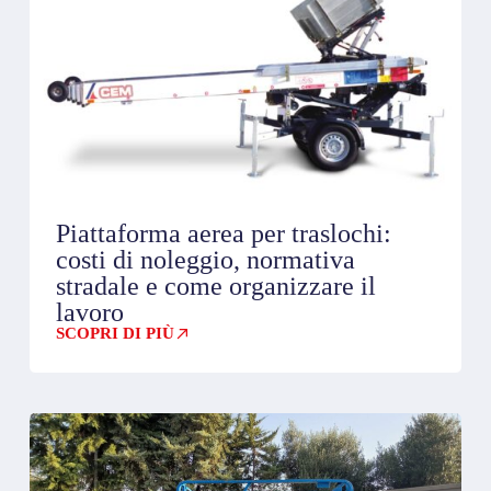
Piattaforma aerea per traslochi:
costi di noleggio, normativa
stradale e come organizzare il
lavoro
SCOPRI DI PIÙ