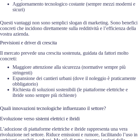
Aggiornamento tecnologico costante (sempre mezzi moderni e
sicuri)
Questi vantaggi non sono semplici slogan di marketing. Sono benefici
concreti che incidono direttamente sulla redditività e l’efficienza della
vostra azienda.
Previsioni e driver di crescita
Il mercato prevede una crescita sostenuta, guidata da fattori molto
concreti:
Maggiore attenzione alla sicurezza (normative sempre più
stringenti)
Espansione dei cantieri urbani (dove il noleggio è praticamente
obbligatorio)
Richiesta di soluzioni sostenibili (le piattaforme elettriche e
ibride sono sempre più richieste)
Quali innovazioni tecnologiche influenzano il settore?
Evoluzione verso sistemi elettrici e ibridi
L’adozione di piattaforme elettriche e ibride rappresenta una vera
rivoluzione nel settore. Riduce emissioni e rumore, facilitando l’uso in