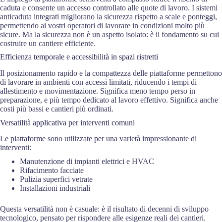
caduta e consente un accesso controllato alle quote di lavoro. I sistemi
anticaduta integrati migliorano la sicurezza rispetto a scale e ponteggi,
permettendo ai vostri operatori di lavorare in condizioni molto più
sicure. Ma la sicurezza non è un aspetto isolato: è il fondamento su cui
costruire un cantiere efficiente.
Efficienza temporale e accessibilità in spazi ristretti
Il posizionamento rapido e la compattezza delle piattaforme permettono
di lavorare in ambienti con accessi limitati, riducendo i tempi di
allestimento e movimentazione. Significa meno tempo perso in
preparazione, e più tempo dedicato al lavoro effettivo. Significa anche
costi più bassi e cantieri più ordinati.
Versatilità applicativa per interventi comuni
Le piattaforme sono utilizzate per una varietà impressionante di
interventi:
Manutenzione di impianti elettrici e HVAC
Rifacimento facciate
Pulizia superfici vetrate
Installazioni industriali
Questa versatilità non è casuale: è il risultato di decenni di sviluppo
tecnologico, pensato per rispondere alle esigenze reali dei cantieri.