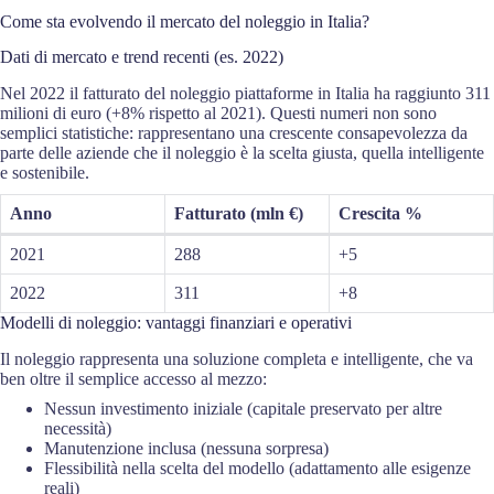
Come sta evolvendo il mercato del noleggio in Italia?
Dati di mercato e trend recenti (es. 2022)
Nel 2022 il fatturato del noleggio piattaforme in Italia ha raggiunto 311
milioni di euro (+8% rispetto al 2021). Questi numeri non sono
semplici statistiche: rappresentano una crescente consapevolezza da
parte delle aziende che il noleggio è la scelta giusta, quella intelligente
e sostenibile.
Anno
Fatturato (mln €)
Crescita %
2021
288
+5
2022
311
+8
Modelli di noleggio: vantaggi finanziari e operativi
Il noleggio rappresenta una soluzione completa e intelligente, che va
ben oltre il semplice accesso al mezzo:
Nessun investimento iniziale (capitale preservato per altre
necessità)
Manutenzione inclusa (nessuna sorpresa)
Flessibilità nella scelta del modello (adattamento alle esigenze
reali)