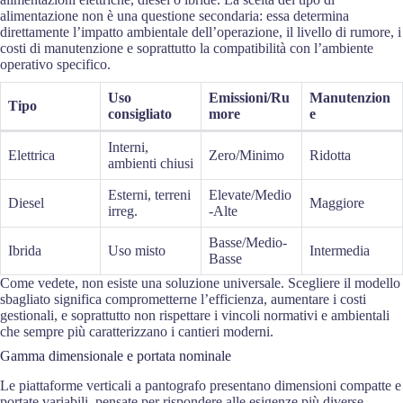
alimentazione non è una questione secondaria: essa determina
direttamente l’impatto ambientale dell’operazione, il livello di rumore, i
costi di manutenzione e soprattutto la compatibilità con l’ambiente
operativo specifico.
Uso
Emissioni/Ru
Manutenzion
Tipo
consigliato
more
e
Interni,
Elettrica
Zero/Minimo
Ridotta
ambienti chiusi
Esterni, terreni
Elevate/Medio
Diesel
Maggiore
irreg.
-Alte
Basse/Medio-
Ibrida
Uso misto
Intermedia
Basse
Come vedete, non esiste una soluzione universale. Scegliere il modello
sbagliato significa comprometterne l’efficienza, aumentare i costi
gestionali, e soprattutto non rispettare i vincoli normativi e ambientali
che sempre più caratterizzano i cantieri moderni.
Gamma dimensionale e portata nominale
Le piattaforme verticali a pantografo presentano dimensioni compatte e
portate variabili, pensate per rispondere alle esigenze più diverse.