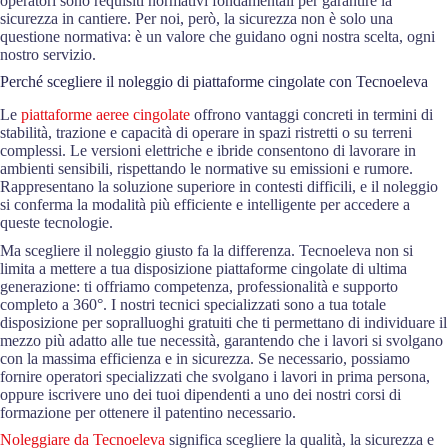
operatori sono requisiti normativi fondamentali per garantire la
sicurezza in cantiere. Per noi, però, la sicurezza non è solo una
questione normativa: è un valore che guidano ogni nostra scelta, ogni
nostro servizio.
Perché scegliere il noleggio di piattaforme cingolate con Tecnoeleva
Le
piattaforme aeree cingolate
offrono vantaggi concreti in termini di
stabilità, trazione e capacità di operare in spazi ristretti o su terreni
complessi. Le versioni elettriche e ibride consentono di lavorare in
ambienti sensibili, rispettando le normative su emissioni e rumore.
Rappresentano la soluzione superiore in contesti difficili, e il noleggio
si conferma la modalità più efficiente e intelligente per accedere a
queste tecnologie.
Ma scegliere il noleggio giusto fa la differenza. Tecnoeleva non si
limita a mettere a tua disposizione piattaforme cingolate di ultima
generazione: ti offriamo competenza, professionalità e supporto
completo a 360°. I nostri tecnici specializzati sono a tua totale
disposizione per sopralluoghi gratuiti che ti permettano di individuare il
mezzo più adatto alle tue necessità, garantendo che i lavori si svolgano
con la massima efficienza e in sicurezza. Se necessario, possiamo
fornire operatori specializzati che svolgano i lavori in prima persona,
oppure iscrivere uno dei tuoi dipendenti a uno dei nostri corsi di
formazione per ottenere il patentino necessario.
Noleggiare da Tecnoeleva
significa scegliere la qualità, la sicurezza e