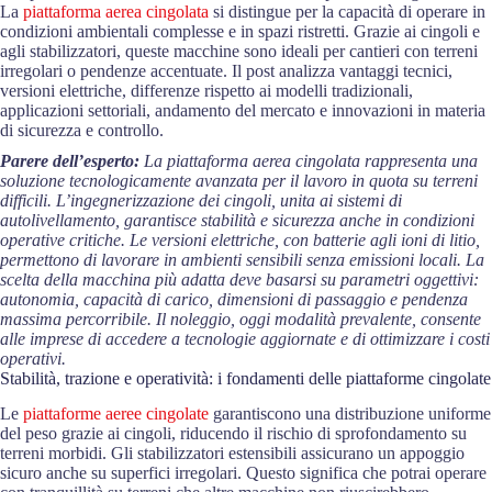
La
piattaforma aerea cingolata
si distingue per la capacità di operare in
condizioni ambientali complesse e in spazi ristretti. Grazie ai cingoli e
agli stabilizzatori, queste macchine sono ideali per cantieri con terreni
irregolari o pendenze accentuate. Il post analizza vantaggi tecnici,
versioni elettriche, differenze rispetto ai modelli tradizionali,
applicazioni settoriali, andamento del mercato e innovazioni in materia
di sicurezza e controllo.
Parere dell’esperto:
La piattaforma aerea cingolata rappresenta una
soluzione tecnologicamente avanzata per il lavoro in quota su terreni
difficili. L’ingegnerizzazione dei cingoli, unita ai sistemi di
autolivellamento, garantisce stabilità e sicurezza anche in condizioni
operative critiche. Le versioni elettriche, con batterie agli ioni di litio,
permettono di lavorare in ambienti sensibili senza emissioni locali. La
scelta della macchina più adatta deve basarsi su parametri oggettivi:
autonomia, capacità di carico, dimensioni di passaggio e pendenza
massima percorribile. Il noleggio, oggi modalità prevalente, consente
alle imprese di accedere a tecnologie aggiornate e di ottimizzare i costi
operativi.
Stabilità, trazione e operatività: i fondamenti delle piattaforme cingolate
Le
piattaforme aeree cingolate
garantiscono una distribuzione uniforme
del peso grazie ai cingoli, riducendo il rischio di sprofondamento su
terreni morbidi. Gli stabilizzatori estensibili assicurano un appoggio
sicuro anche su superfici irregolari. Questo significa che potrai operare