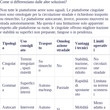
Come si differenziano dalle altre soluzioni?
Non tutte le piattaforme aeree sono uguali. Le piattaforme cingolate
non sono omologate per la circolazione stradale e richiedono trasporto
su rimorchio. Le piattaforme autocarrate, invece, possono muoversi su
strada autonomamente. Ma questa è una limitazione solo apparente:
rispetto alle piattaforme su ruote, le cingolate offrono migliore trazione
e stabilità su superfici non preparate, fangose o in pendenza.
Uso
Omolog
Limiti
Tipologi
Traspor
Vantagg
consigli
azione
operativ
a
to
i tecnici
ato
stradale
i
Terreni
Stabilità,
No
Su
Cingolat
irregolari
trazione,
circolazi
rimorchi
No
a
, spazi
accesso
one
o
ristretti
ridotto
stradale
Rapidità
Limitata
Superfici
Gommat
Autono
di
su terreni
piane,
Parziale
a
ma/trasp.
spostame
sconness
interni
nto
i
Meno
Autocarr
Intervent
Autono
Mobilità
adatta a
Sì