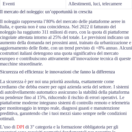
Eventi
Allestimenti, luci, telecamere
Il mercato del noleggio: un’opportunità in crescita
Il noleggio rappresenta l’80% del mercato delle piattaforme aeree in
Italia, e questa non è una coincidenza. Nel 2022 il fatturato del
noleggio ha raggiunto 311 milioni di euro, con la quota di piattaforme
cingolate attestata intorno al 25% del totale. Le previsioni indicano un
aumento della domanda nei prossimi anni, trainato da urbanizzazione e
aggiornamento delle flotte, con un trend previsto di +8% annuo. Alcuni
costruttori italiani detengono una quota significativa del mercato
europeo e contribuiscono attivamente all’innovazione tecnica di queste
macchine straordinarie.
Sicurezza ed efficienza: le innovazioni che fanno la differenza
La sicurezza è per noi una priorità assoluta, esattamente come
crediamo che debba essere per ogni azienda seria del settore. I sistemi
di autolivellamento automatico assicurano la stabilità della piattaforma
su pendenze fino al 15%, riducendo il rischio di errori operativi. Le
piattaforme moderne integrano sistemi di controllo remoto e telemetria
per monitoraggio in tempo reale, diagnosi guasti e manutenzione
predittiva, garantendo che i tuoi mezzi siano sempre nelle condizioni
ottimali.
L’uso di
DPI
di 3° categoria e la formazione obbligatoria per gli