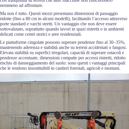
con tranquillità su terreni che altre macchine non riuscirebbero
nemmeno ad affrontare.
Ma non è tutto. Questi mezzi presentano dimensioni di passaggio
ridotte (fino a 80 cm in alcuni modelli), facilitando l’accesso attraverso
porte standard e varchi stretti. Un vantaggio che non deve essere
sottovalutato, soprattutto quando lavori in spazi ristretti o in ambienti
delicati come centri storici e aree residenziali.
Le piattaforme cingolate possono superare pendenze fino al 30–35%,
mantenendo aderenza e stabilità anche su terreni accidentati o fangosi.
Elevata stabilità su superfici irregolari, capacità di superare ostacoli e
pendenze accentuate, dimensioni compatte per accessi ristretti, ridotto
rischio di danneggiamento del suolo: sono questi i vantaggi principali
che le rendono insostituibili in cantieri forestali, agricoli e montani.