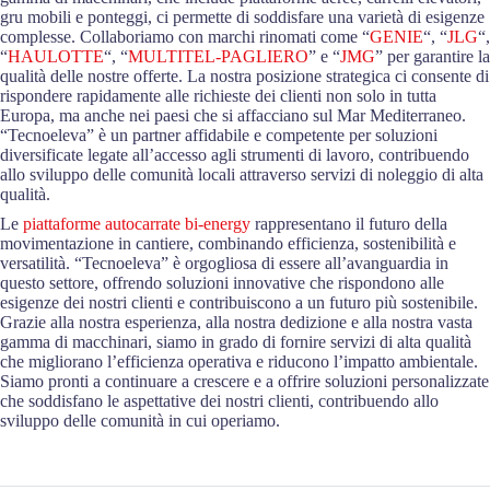
gru mobili e ponteggi, ci permette di soddisfare una varietà di esigenze
complesse. Collaboriamo con marchi rinomati come “
GENIE
“, “
JLG
“,
“
HAULOTTE
“, “
MULTITEL-PAGLIERO
” e “
JMG
” per garantire la
qualità delle nostre offerte. La nostra posizione strategica ci consente di
rispondere rapidamente alle richieste dei clienti non solo in tutta
Europa, ma anche nei paesi che si affacciano sul Mar Mediterraneo.
“Tecnoeleva” è un partner affidabile e competente per soluzioni
diversificate legate all’accesso agli strumenti di lavoro, contribuendo
allo sviluppo delle comunità locali attraverso servizi di noleggio di alta
qualità.
Le
piattaforme autocarrate bi-energy
rappresentano il futuro della
movimentazione in cantiere, combinando efficienza, sostenibilità e
versatilità. “Tecnoeleva” è orgogliosa di essere all’avanguardia in
questo settore, offrendo soluzioni innovative che rispondono alle
esigenze dei nostri clienti e contribuiscono a un futuro più sostenibile.
Grazie alla nostra esperienza, alla nostra dedizione e alla nostra vasta
gamma di macchinari, siamo in grado di fornire servizi di alta qualità
che migliorano l’efficienza operativa e riducono l’impatto ambientale.
Siamo pronti a continuare a crescere e a offrire soluzioni personalizzate
che soddisfano le aspettative dei nostri clienti, contribuendo allo
sviluppo delle comunità in cui operiamo.