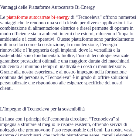
Vantaggi delle Piattaforme Autocarrate Bi-Energy
Le
piattaforme autocarrate bi-energy
di “Tecnoeleva” offrono numerosi
vantaggi che le rendono una scelta ideale per diverse applicazioni. La
combinazione di alimentazione elettrica e diesel permette di operare in
modo efficiente sia in ambienti interni che esterni, riducendo l’impatto
ambientale e i costi operativi. Queste piattaforme sono particolarmente
utili in settori come la costruzione, la manutenzione, l’energia
rinnovabile e l’ingegneria degli impianti, dove la versatilità e la
sostenibilità sono fondamentali. Inoltre, l’uso di tecnologie avanzate
garantisce prestazioni ottimali e una maggiore durata dei macchinari,
riducendo al minimo i tempi di inattività e i costi di manutenzione.
Grazie alla nostra esperienza e al nostro impegno nella formazione
continua del personale, “Tecnoeleva” è in grado di offrire soluzioni
personalizzate che rispondono alle esigenze specifiche dei nostri
clienti.
L’Impegno di Tecnoeleva per la sostenibilità
In linea con i principi dell’economia circolare, “Tecnoeleva” si
impegna a sfruttare al meglio le risorse esistenti, offrendo servizi di
noleggio che promuovono l’uso responsabile dei beni. La nostra vasta
gamma di macchinari, che include piattaforme aeree, carrelli elevatori,