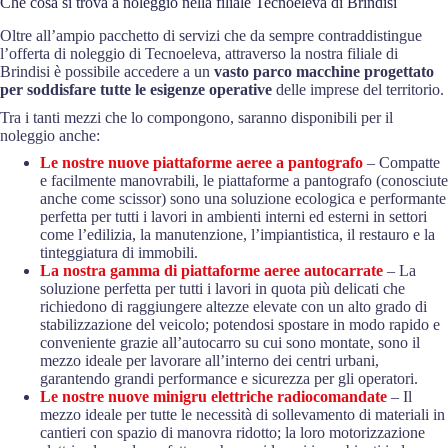
Che cosa si trova a noleggio nella filiale Tecnoeleva di Brindisi
Oltre all’ampio pacchetto di servizi che da sempre contraddistingue
l’offerta di noleggio di Tecnoeleva, attraverso la nostra filiale di
Brindisi è possibile accedere a un
vasto parco macchine progettato
per soddisfare tutte le esigenze operative
delle imprese del territorio.
Tra i tanti mezzi che lo compongono, saranno disponibili per il
noleggio anche:
Le nostre nuove piattaforme aeree a pantografo
– Compatte
e facilmente manovrabili, le piattaforme a pantografo (conosciute
anche come scissor) sono una soluzione ecologica e performante
perfetta per tutti i lavori in ambienti interni ed esterni in settori
come l’edilizia, la manutenzione, l’impiantistica, il restauro e la
tinteggiatura di immobili.
La nostra gamma di piattaforme aeree autocarrate
– La
soluzione perfetta per tutti i lavori in quota più delicati che
richiedono di raggiungere altezze elevate con un alto grado di
stabilizzazione del veicolo; potendosi spostare in modo rapido e
conveniente grazie all’autocarro su cui sono montate, sono il
mezzo ideale per lavorare all’interno dei centri urbani,
garantendo grandi performance e sicurezza per gli operatori.
Le nostre nuove minigru elettriche radiocomandate
– Il
mezzo ideale per tutte le necessità di sollevamento di materiali in
cantieri con spazio di manovra ridotto; la loro motorizzazione