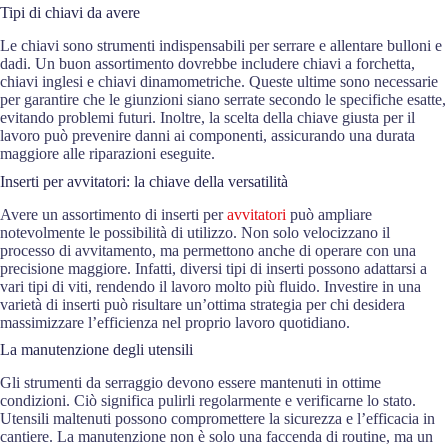
Tipi di chiavi da avere
Le chiavi sono strumenti indispensabili per serrare e allentare bulloni e
dadi. Un buon assortimento dovrebbe includere chiavi a forchetta,
chiavi inglesi e chiavi dinamometriche. Queste ultime sono necessarie
per garantire che le giunzioni siano serrate secondo le specifiche esatte,
evitando problemi futuri. Inoltre, la scelta della chiave giusta per il
lavoro può prevenire danni ai componenti, assicurando una durata
maggiore alle riparazioni eseguite.
Inserti per avvitatori: la chiave della versatilità
Avere un assortimento di inserti per
avvitatori
può ampliare
notevolmente le possibilità di utilizzo. Non solo velocizzano il
processo di avvitamento, ma permettono anche di operare con una
precisione maggiore. Infatti, diversi tipi di inserti possono adattarsi a
vari tipi di viti, rendendo il lavoro molto più fluido. Investire in una
varietà di inserti può risultare un’ottima strategia per chi desidera
massimizzare l’efficienza nel proprio lavoro quotidiano.
La manutenzione degli utensili
Gli strumenti da serraggio devono essere mantenuti in ottime
condizioni. Ciò significa pulirli regolarmente e verificarne lo stato.
Utensili maltenuti possono compromettere la sicurezza e l’efficacia in
cantiere. La manutenzione non è solo una faccenda di routine, ma un