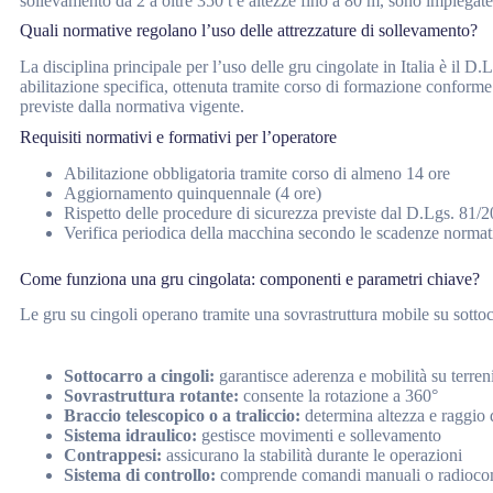
sollevamento da 2 a oltre 350 t e altezze fino a 80 m, sono impiegate in 
Quali normative regolano l’uso delle attrezzature di sollevamento?
La disciplina principale per l’uso delle gru cingolate in Italia è il D
abilitazione specifica, ottenuta tramite corso di formazione conforme 
previste dalla normativa vigente.
Requisiti normativi e formativi per l’operatore
Abilitazione obbligatoria tramite corso di almeno 14 ore
Aggiornamento quinquennale (4 ore)
Rispetto delle procedure di sicurezza previste dal D.Lgs. 81/
Verifica periodica della macchina secondo le scadenze normat
Come funziona una gru cingolata: componenti e parametri chiave?
Le gru su cingoli operano tramite una sovrastruttura mobile su sottoc
Sottocarro a cingoli:
garantisce aderenza e mobilità su terreni 
Sovrastruttura rotante:
consente la rotazione a 360°
Braccio telescopico o a traliccio:
determina altezza e raggio 
Sistema idraulico:
gestisce movimenti e sollevamento
Contrappesi:
assicurano la stabilità durante le operazioni
Sistema di controllo:
comprende comandi manuali o radioc