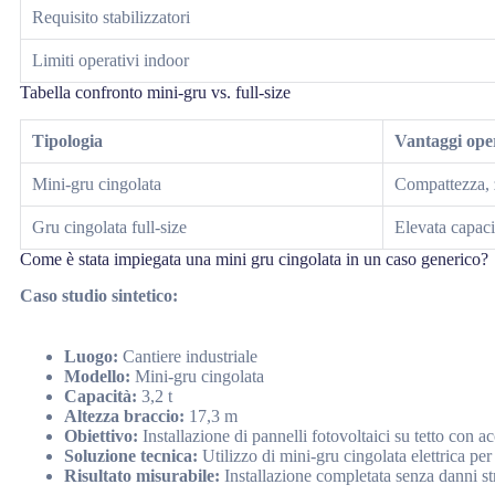
Requisito stabilizzatori
Limiti operativi indoor
Tabella confronto mini-gru vs. full-size
Tipologia
Vantaggi oper
Mini-gru cingolata
Compattezza, 
Gru cingolata full-size
Elevata capaci
Come è stata impiegata una mini gru cingolata in un caso generico?
Caso studio sintetico:
Luogo:
Cantiere industriale
Modello:
Mini-gru cingolata
Capacità:
3,2 t
Altezza braccio:
17,3 m
Obiettivo:
Installazione di pannelli fotovoltaici su tetto con a
Soluzione tecnica:
Utilizzo di mini-gru cingolata elettrica per 
Risultato misurabile:
Installazione completata senza danni stru