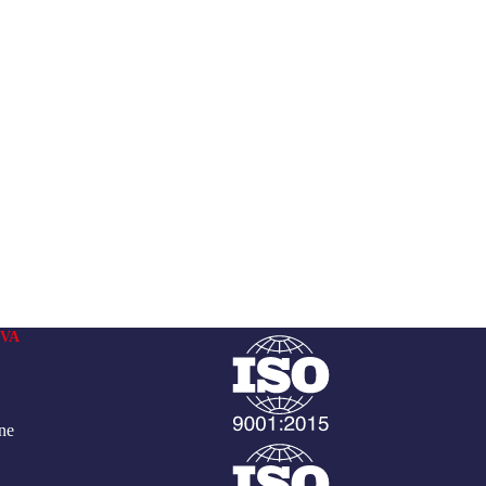
VA
ne