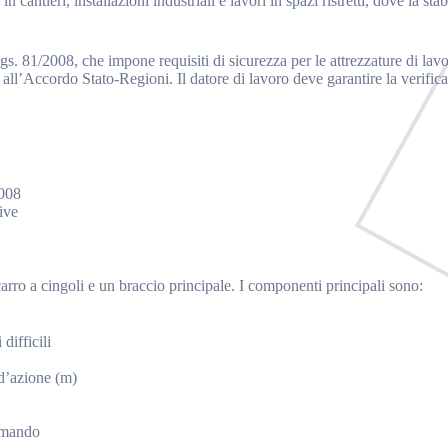
cantieri, installazioni industriali e lavori in spazi ristretti, dove la stab
.Lgs. 81/2008, che impone requisiti di sicurezza per le attrezzature di lav
all’Accordo Stato-Regioni. Il datore di lavoro deve garantire la verifica 
2008
ive
arro a cingoli e un braccio principale. I componenti principali sono:
difficili
d’azione (m)
omando