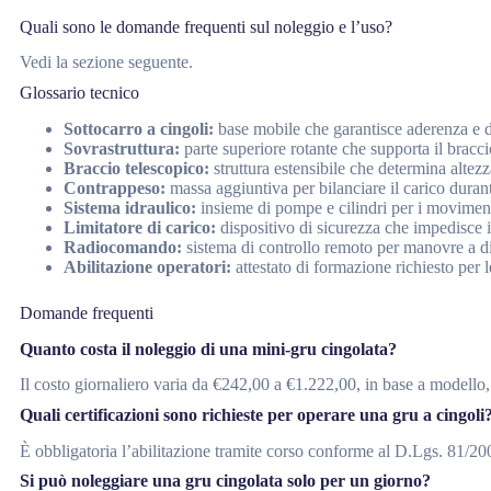
Quali sono le domande frequenti sul noleggio e l’uso?
Vedi la sezione seguente.
Glossario tecnico
Sottocarro a cingoli:
base mobile che garantisce aderenza e d
Sovrastruttura:
parte superiore rotante che supporta il braccio
Braccio telescopico:
struttura estensibile che determina altezz
Contrappeso:
massa aggiuntiva per bilanciare il carico duran
Sistema idraulico:
insieme di pompe e cilindri per i movimen
Limitatore di carico:
dispositivo di sicurezza che impedisce 
Radiocomando:
sistema di controllo remoto per manovre a d
Abilitazione operatori:
attestato di formazione richiesto per
Domande frequenti
Quanto costa il noleggio di una mini-gru cingolata?
Il costo giornaliero varia da €242,00 a €1.222,00, in base a modello,
Quali certificazioni sono richieste per operare una gru a cingoli
È obbligatoria l’abilitazione tramite corso conforme al D.Lgs. 81/2
Si può noleggiare una gru cingolata solo per un giorno?