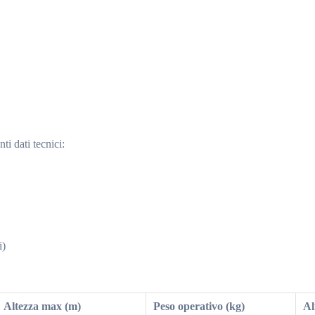
ti dati tecnici:
i)
Altezza max (m)
Peso operativo (kg)
Al