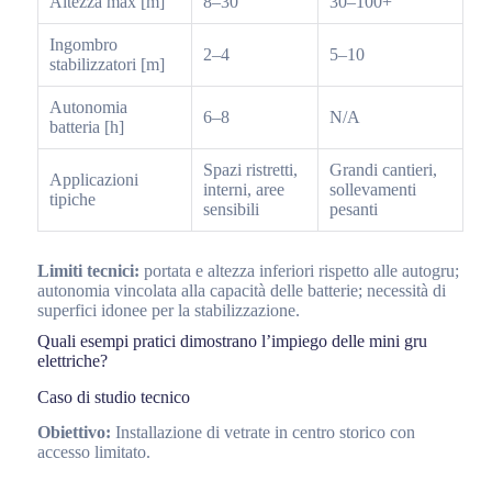
Altezza max [m]
8–30
30–100+
Ingombro
2–4
5–10
stabilizzatori [m]
Autonomia
6–8
N/A
batteria [h]
Spazi ristretti,
Grandi cantieri,
Applicazioni
interni, aree
sollevamenti
tipiche
sensibili
pesanti
Limiti tecnici:
portata e altezza inferiori rispetto alle autogru;
autonomia vincolata alla capacità delle batterie; necessità di
superfici idonee per la stabilizzazione.
Quali esempi pratici dimostrano l’impiego delle mini gru
elettriche?
Caso di studio tecnico
Obiettivo:
Installazione di vetrate in centro storico con
accesso limitato.