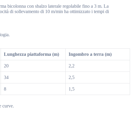
forma bicolonna con sbalzo laterale regolabile fino a 3 m. La
ocità di sollevamento di 10 m/min ha ottimizzato i tempi di
logia.
Lunghezza piattaforma (m)
Ingombro a terra (m)
20
2,2
34
2,5
8
1,5
e curve.