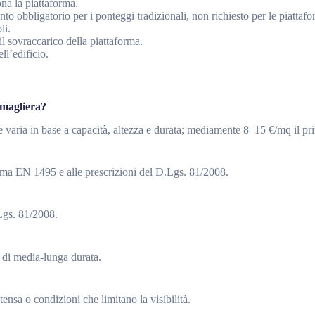
ona la piattaforma.
o obbligatorio per i ponteggi tradizionali, non richiesto per le piattafo
li.
il sovraccarico della piattaforma.
ll’edificio.
emagliera?
 e varia in base a capacità, altezza e durata; mediamente 8–15 €/mq il p
ma EN 1495 e alle prescrizioni del D.Lgs. 81/2008.
.Lgs. 81/2008.
i di media-lunga durata.
tensa o condizioni che limitano la visibilità.