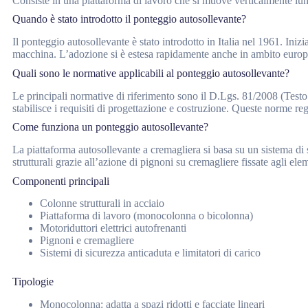
Consiste in una piattaforma di lavoro che si muove verticalmente lung
Quando è stato introdotto il ponteggio autosollevante?
Il ponteggio autosollevante è stato introdotto in Italia nel 1961. Ini
macchina. L’adozione si è estesa rapidamente anche in ambito europeo, 
Quali sono le normative applicabili al ponteggio autosollevante?
Le principali normative di riferimento sono il D.Lgs. 81/2008 (Testo
stabilisce i requisiti di progettazione e costruzione. Queste norme re
Come funziona un ponteggio autosollevante?
La piattaforma autosollevante a cremagliera si basa su un sistema di
strutturali grazie all’azione di pignoni su cremagliere fissate agli el
Componenti principali
Colonne strutturali in acciaio
Piattaforma di lavoro (monocolonna o bicolonna)
Motoriduttori elettrici autofrenanti
Pignoni e cremagliere
Sistemi di sicurezza anticaduta e limitatori di carico
Tipologie
Monocolonna: adatta a spazi ridotti e facciate lineari