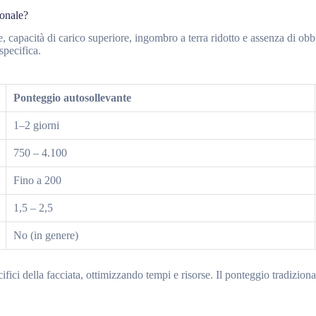
ionale?
ne, capacità di carico superiore, ingombro a terra ridotto e assenza di 
pecifica.
Ponteggio autosollevante
1–2 giorni
750 – 4.100
Fino a 200
1,5 – 2,5
No (in genere)
ici della facciata, ottimizzando tempi e risorse. Il ponteggio tradizional