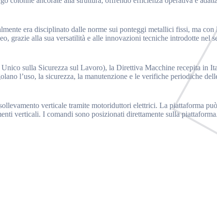
o colonne ancorate alla struttura, offrendo efficienza operativa e adatta
zialmente era disciplinato dalle norme sui ponteggi metallici fissi, ma c
grazie alla sua versatilità e alle innovazioni tecniche introdotte nel set
 Unico sulla Sicurezza sul Lavoro), la Direttiva Macchine recepita in 
golano l’uso, la sicurezza, la manutenzione e le verifiche periodiche dell
 sollevamento verticale tramite motoriduttori elettrici. La piattaforma
ementi verticali. I comandi sono posizionati direttamente sulla piattaforma