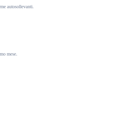
rme autosollevanti.
rimo mese.