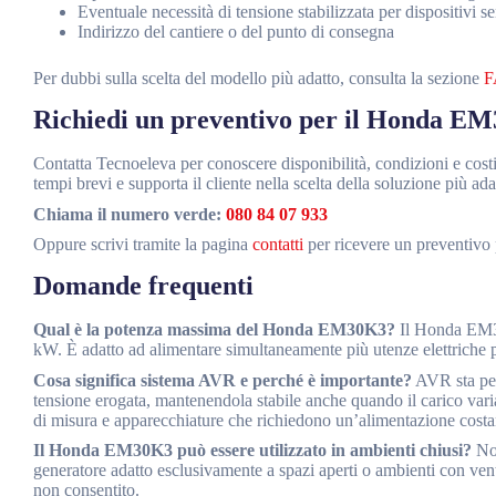
Eventuale necessità di tensione stabilizzata per dispositivi se
Indirizzo del cantiere o del punto di consegna
Per dubbi sulla scelta del modello più adatto, consulta la sezione
F
Richiedi un preventivo per il Honda E
Contatta Tecnoeleva per conoscere disponibilità, condizioni e co
tempi brevi e supporta il cliente nella scelta della soluzione più ad
Chiama il numero verde:
080 84 07 933
Oppure scrivi tramite la pagina
contatti
per ricevere un preventivo 
Domande frequenti
Qual è la potenza massima del Honda EM30K3?
Il Honda EM30
kW. È adatto ad alimentare simultaneamente più utenze elettriche pro
Cosa significa sistema AVR e perché è importante?
AVR sta per
tensione erogata, mantenendola stabile anche quando il carico varia
di misura e apparecchiature che richiedono un’alimentazione costan
Il Honda EM30K3 può essere utilizzato in ambienti chiusi?
No.
generatore adatto esclusivamente a spazi aperti o ambienti con vent
non consentito.