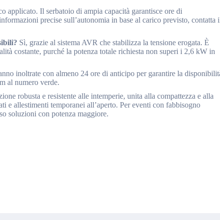
 applicato. Il serbatoio di ampia capacità garantisce ore di
nformazioni precise sull’autonomia in base al carico previsto, contatta i
ibili?
Sì, grazie al sistema AVR che stabilizza la tensione erogata. È
lità costante, purché la potenza totale richiesta non superi i 2,6 kW in
nno inoltrate con almeno 24 ore di anticipo per garantire la disponibilit
eam al numero verde.
ione robusta e resistente alle intemperie, unita alla compattezza e alla
cati e allestimenti temporanei all’aperto. Per eventi con fabbisogno
rso soluzioni con potenza maggiore.