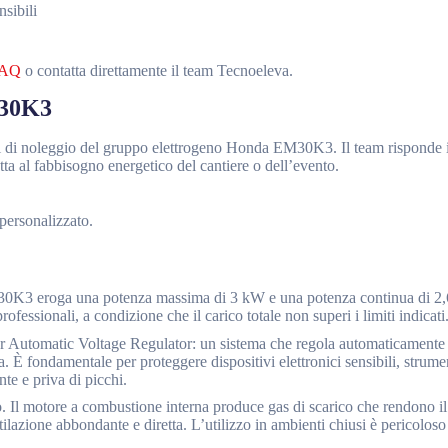
nsibili
AQ
o contatta direttamente il team Tecnoeleva.
M30K3
sti di noleggio del gruppo elettrogeno Honda EM30K3. Il team risponde 
atta al fabbisogno energetico del cantiere o dell’evento.
personalizzato.
K3 eroga una potenza massima di 3 kW e una potenza continua di 2,
fessionali, a condizione che il carico totale non superi i limiti indicati
 Automatic Voltage Regulator: un sistema che regola automaticamente 
. È fondamentale per proteggere dispositivi elettronici sensibili, strume
te e priva di picchi.
 Il motore a combustione interna produce gas di scarico che rendono il
ilazione abbondante e diretta. L’utilizzo in ambienti chiusi è pericoloso