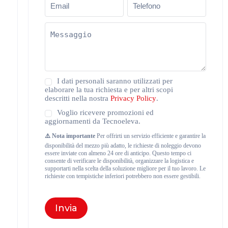
Messaggio
(Obbligatorio)
Privacy
I dati personali saranno utilizzati per
Policy
elaborare la tua richiesta e per altri scopi
(Obbligatorio)
descritti nella nostra
Privacy Policy
.
Newsletter
Voglio ricevere promozioni ed
aggiornamenti da Tecnoeleva.
⚠️ Nota importante
Per offrirti un servizio efficiente e garantire la
disponibilità del mezzo più adatto, le richieste di noleggio devono
essere inviate con almeno 24 ore di anticipo. Questo tempo ci
consente di verificare le disponibilità, organizzare la logistica e
supportarti nella scelta della soluzione migliore per il tuo lavoro. Le
richieste con tempistiche inferiori potrebbero non essere gestibili.
Invia