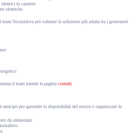
lettrici in cantiere
ure elettriche
l team Tecnoeleva per valutare la soluzione più adatta tra i generatori
’uso
nergetico
ntatta il team tramite la pagina
contatti
.
 anticipo per garantire la disponibilità del mezzo e organizzare la
ture da alimentare
iornaliero
ta