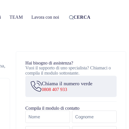
i
TEAM
Lavora con noi
CERCA
Hai bisogno di assistenza?
ma,
Vuoi il supporto di uno specialista? Chiamaci o
compila il modulo sottostante.
Chiama il numero verde
0808 407 933
Compila il modulo di contatto
Nome
(Obbligatorio)
Email
Telefono
(Obbligatorio)
(Obbligatorio)