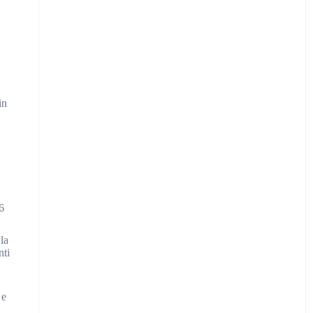
in
6
.
la
nti
 e