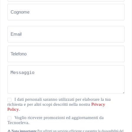
Email
(Obbligatorio)
Telefono
(Obbligatorio)
Messaggio
(Obbligatorio)
Privacy
I dati personali saranno utilizzati per elaborare la tua
Policy
richiesta e per altri scopi descritti nella nostra
Privacy
(Obbligatorio)
Policy
.
Newsletter
Voglio ricevere promozioni ed aggiornamenti da
Tecnoeleva.
⚠️ Nota importante
Per offrirti un servizio efficiente e garantire la disponibilità del