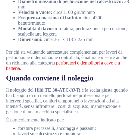
Diametro massimo di perforazione nel calcestruzzo:
28
mm
Velocità a vuoto:
circa 1100 giri/minuto
Frequenza massima di battuta:
circa 4500
battute/minuto
Modalità di lavoro:
foratura, perforazione a percussione,
scalpellatura leggera
Dimensioni:
circa 361 x 113 x 225 mm
Per chi sta valutando attrezzature complementari per lavori di
perforazione o demolizione controllata, è naturale inserire anche
un richiamo alla categoria
perforatori e demolitori a cavo e a
batteria
.
Quando conviene il noleggio
Il noleggio del
Hilti TE 30-ATC/AVR
è la scelta giusta quando
hai bisogno di un martello perforatore professionale per
interventi specifici, cantieri temporanei o lavorazioni ad alta
intensità, senza affrontare i costi di acquisto, manutenzione e
gestione di una macchina specialistica.
È particolarmente indicato per:
foratura per tasselli, ancoraggi e passanti;
lavori su calcestruzzo e muratura;