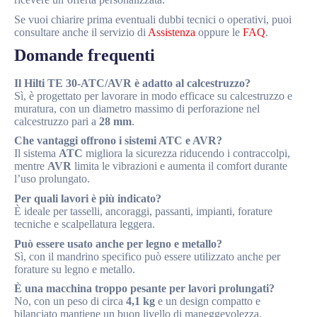
Se vuoi chiarire prima eventuali dubbi tecnici o operativi, puoi
consultare anche il servizio di
Assistenza
oppure le
FAQ
.
Domande frequenti
Il Hilti TE 30-ATC/AVR è adatto al calcestruzzo?
Sì, è progettato per lavorare in modo efficace su calcestruzzo e
muratura, con un diametro massimo di perforazione nel
calcestruzzo pari a
28 mm
.
Che vantaggi offrono i sistemi ATC e AVR?
Il sistema
ATC
migliora la sicurezza riducendo i contraccolpi,
mentre
AVR
limita le vibrazioni e aumenta il comfort durante
l’uso prolungato.
Per quali lavori è più indicato?
È ideale per tasselli, ancoraggi, passanti, impianti, forature
tecniche e scalpellatura leggera.
Può essere usato anche per legno e metallo?
Sì, con il mandrino specifico può essere utilizzato anche per
forature su legno e metallo.
È una macchina troppo pesante per lavori prolungati?
No, con un peso di circa
4,1 kg
e un design compatto e
bilanciato mantiene un buon livello di maneggevolezza.