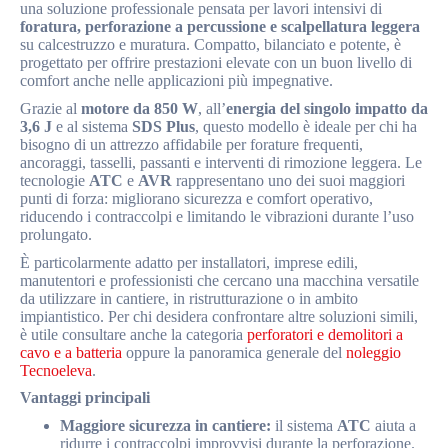
una soluzione professionale pensata per lavori intensivi di
foratura, perforazione a percussione e scalpellatura leggera
su calcestruzzo e muratura. Compatto, bilanciato e potente, è
progettato per offrire prestazioni elevate con un buon livello di
comfort anche nelle applicazioni più impegnative.
Grazie al
motore da 850 W
, all’
energia del singolo impatto da
3,6 J
e al sistema
SDS Plus
, questo modello è ideale per chi ha
bisogno di un attrezzo affidabile per forature frequenti,
ancoraggi, tasselli, passanti e interventi di rimozione leggera. Le
tecnologie
ATC
e
AVR
rappresentano uno dei suoi maggiori
punti di forza: migliorano sicurezza e comfort operativo,
riducendo i contraccolpi e limitando le vibrazioni durante l’uso
prolungato.
È particolarmente adatto per installatori, imprese edili,
manutentori e professionisti che cercano una macchina versatile
da utilizzare in cantiere, in ristrutturazione o in ambito
impiantistico. Per chi desidera confrontare altre soluzioni simili,
è utile consultare anche la categoria
perforatori e demolitori a
cavo e a batteria
oppure la panoramica generale del
noleggio
Tecnoeleva
.
Vantaggi principali
Maggiore sicurezza in cantiere:
il sistema
ATC
aiuta a
ridurre i contraccolpi improvvisi durante la perforazione.