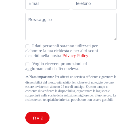
Messaggio
(Obbligatorio)
Privacy
I dati personali saranno utilizzati per
Policy
elaborare la tua richiesta e per altri scopi
(Obbligatorio)
descritti nella nostra
Privacy Policy
.
Newsletter
Voglio ricevere promozioni ed
aggiornamenti da Tecnoeleva.
⚠️ Nota importante
Per offrirti un servizio efficiente e garantire la
disponibilità del mezzo più adatto, le richieste di noleggio devono
essere inviate con almeno 24 ore di anticipo. Questo tempo ci
consente di verificare le disponibilità, organizzare la logistica e
supportarti nella scelta della soluzione migliore per il tuo lavoro. Le
richieste con tempistiche inferiori potrebbero non essere gestibili.
Invia