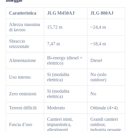
noleggio
Caratteristica
JLG M450AJ
JLG 800AJ
Altezza massima
15,72 m
~24,4 m
di lavoro
Sbraccio
7,47 m
~18,4 m
orizzontale
Bi-energy (diesel +
Alimentazione
Diesel
elettrico)
Si (modalita
No (solo
Uso interno
elettrica)
outdoor)
Si (modalita
Zero emissioni
No
elettrica)
Terreni difficili
Moderato
Ottimale (4×4)
Cantieri misti,
Grandi cantieri
Fascia d’uso
impiantistica,
outdoor,
allestimenti
industria pesante