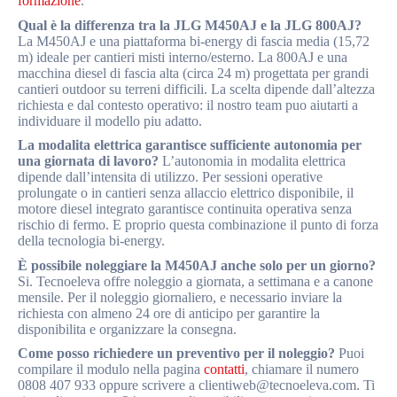
formazione
.
Qual è la differenza tra la JLG M450AJ e la JLG 800AJ?
La M450AJ e una piattaforma bi-energy di fascia media (15,72
m) ideale per cantieri misti interno/esterno. La 800AJ e una
macchina diesel di fascia alta (circa 24 m) progettata per grandi
cantieri outdoor su terreni difficili. La scelta dipende dall’altezza
richiesta e dal contesto operativo: il nostro team puo aiutarti a
individuare il modello piu adatto.
La modalita elettrica garantisce sufficiente autonomia per
una giornata di lavoro?
L’autonomia in modalita elettrica
dipende dall’intensita di utilizzo. Per sessioni operative
prolungate o in cantieri senza allaccio elettrico disponibile, il
motore diesel integrato garantisce continuita operativa senza
rischio di fermo. E proprio questa combinazione il punto di forza
della tecnologia bi-energy.
È possibile noleggiare la M450AJ anche solo per un giorno?
Si. Tecnoeleva offre noleggio a giornata, a settimana e a canone
mensile. Per il noleggio giornaliero, e necessario inviare la
richiesta con almeno 24 ore di anticipo per garantire la
disponibilita e organizzare la consegna.
Come posso richiedere un preventivo per il noleggio?
Puoi
compilare il modulo nella pagina
contatti
, chiamare il numero
0808 407 933 oppure scrivere a clientiweb@tecnoeleva.com. Ti