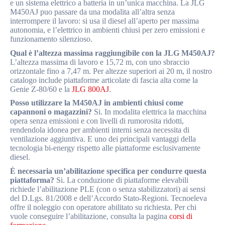
e un sistema elettrico a batteria in un’unica macchina. La JLG
M450AJ puo passare da una modalita all’altra senza
interrompere il lavoro: si usa il diesel all’aperto per massima
autonomia, e l’elettrico in ambienti chiusi per zero emissioni e
funzionamento silenzioso.
Qual è l’altezza massima raggiungibile con la JLG M450AJ?
L’altezza massima di lavoro e 15,72 m, con uno sbraccio
orizzontale fino a 7,47 m. Per altezze superiori ai 20 m, il nostro
catalogo include piattaforme articolate di fascia alta come la
Genie Z-80/60 e la
JLG 800AJ
.
Posso utilizzare la M450AJ in ambienti chiusi come
capannoni o magazzini?
Si. In modalita elettrica la macchina
opera senza emissioni e con livelli di rumorosita ridotti,
rendendola idonea per ambienti interni senza necessita di
ventilazione aggiuntiva. E uno dei principali vantaggi della
tecnologia bi-energy rispetto alle piattaforme esclusivamente
diesel.
È necessaria un’abilitazione specifica per condurre questa
piattaforma?
Si. La conduzione di piattaforme elevabili
richiede l’abilitazione PLE (con o senza stabilizzatori) ai sensi
del D.Lgs. 81/2008 e dell’Accordo Stato-Regioni. Tecnoeleva
offre il noleggio con operatore abilitato su richiesta. Per chi
vuole conseguire l’abilitazione, consulta la pagina
corsi di