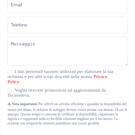
Telefono
(Obbligatorio)
Messaggio
(Obbligatorio)
Privacy
I dati personali saranno utilizzati per elaborare la tua
Policy
richiesta e per altri scopi descritti nella nostra
Privacy
(Obbligatorio)
Policy
.
Newsletter
Voglio ricevere promozioni ed aggiornamenti da
Tecnoeleva.
⚠️ Nota importante
Per offrirti un servizio efficiente e garantire la disponibilità del
mezzo più adatto, le richieste di noleggio devono essere inviate con almeno 24 ore di
anticipo. Questo tempo ci consente di verificare le disponibilità, organizzare la
logistica e supportarti nella scelta della soluzione migliore per il tuo lavoro. Le
richieste con tempistiche inferiori potrebbero non essere gestibili.