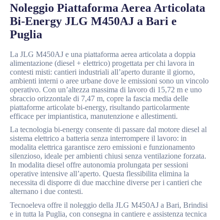
Noleggio Piattaforma Aerea Articolata
Bi-Energy JLG M450AJ a Bari e
Puglia
La JLG M450AJ e una piattaforma aerea articolata a doppia
alimentazione (diesel + elettrico) progettata per chi lavora in
contesti misti: cantieri industriali all’aperto durante il giorno,
ambienti interni o aree urbane dove le emissioni sono un vincolo
operativo. Con un’altezza massima di lavoro di 15,72 m e uno
sbraccio orizzontale di 7,47 m, copre la fascia media delle
piattaforme articolate bi-energy, risultando particolarmente
efficace per impiantistica, manutenzione e allestimenti.
La tecnologia bi-energy consente di passare dal motore diesel al
sistema elettrico a batteria senza interrompere il lavoro: in
modalita elettrica garantisce zero emissioni e funzionamento
silenzioso, ideale per ambienti chiusi senza ventilazione forzata.
In modalita diesel offre autonomia prolungata per sessioni
operative intensive all’aperto. Questa flessibilita elimina la
necessita di disporre di due macchine diverse per i cantieri che
alternano i due contesti.
Tecnoeleva offre il noleggio della JLG M450AJ a Bari, Brindisi
e in tutta la Puglia, con consegna in cantiere e assistenza tecnica