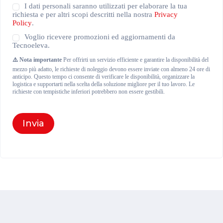
Privacy
I dati personali saranno utilizzati per elaborare la tua
Policy
richiesta e per altri scopi descritti nella nostra
Privacy
(Obbligatorio)
Policy
.
Newsletter
Voglio ricevere promozioni ed aggiornamenti da
Tecnoeleva.
⚠️ Nota importante
Per offrirti un servizio efficiente e garantire la disponibilità del
mezzo più adatto, le richieste di noleggio devono essere inviate con almeno 24 ore di
anticipo. Questo tempo ci consente di verificare le disponibilità, organizzare la
logistica e supportarti nella scelta della soluzione migliore per il tuo lavoro. Le
richieste con tempistiche inferiori potrebbero non essere gestibili.
Invia