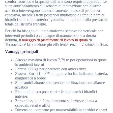
comfort acustico e la qualità dell’aria sono requisiti operativi. Le
slitte antiribaltamento e il sensore di inclinazione con allarme
acustico intervengono automaticamente in caso di pendenza
eccessiva, mentre i freni posteriori multidisco e i freni dinamici
idraulici sulle ruote anteriori garantiscono un controllo pressoché
totale del sistema frenante.
Per chi ha bisogno di una piattaforma semovente verticale per
interventi periodici o campagne di manutenzione a durata
definita, il
noleggio di piattaforme di lavoro in quota
di
Tecnoeleva è la soluzione più efficiente senza investimento fisso.
Vantaggi principali
Altezza massima di lavoro 7,79 m per operazioni in quota
in ambienti interni
Portata 227 kg per operatore con attrezzatura
Sistema Smart Link™: doppia velocità, indicatore batteria,
diagnostica a bordo
Slitte antiribaltamento e sensore inclinazione con allarme
acustico
Freni multidisco posteriori + freni dinamici idraulici
anteriori
Zero emissioni e funzionamento silenzioso: adatta a
ospedali, retail e uffici
Dimensioni compatte per manovrabilità in corridoi e spazi