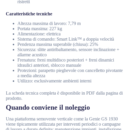
ristretti
Caratteristiche tecniche
Altezza massima di lavoro: 7,79 m
Portata massima: 227 kg
Alimentazione: elettrica
Sistema di comando: Smart Link™ a doppia velocità
Pendenza massima superabile (chiusa): 25%
Sicurezza: slitte antiribaltamento, sensore inclinazione +
allarme acustico
Frenatura: freni multidisco posteriori + freni dinamici
idraulici anteriori, sblocco manuale
Protezioni: parapetto pieghevole con cancelletto pivotante
a media altezza
Utilizzo: esclusivamente ambienti interni
La scheda tecnica completa è disponibile in PDF dalla pagina di
prodotto.
Quando conviene il noleggio
Una piattaforma semovente verticale come la Genie GS 1930
viene tipicamente utilizzata per interventi periodici o campagne
di lavoro a durata definita: manutenzione impianti, installazione