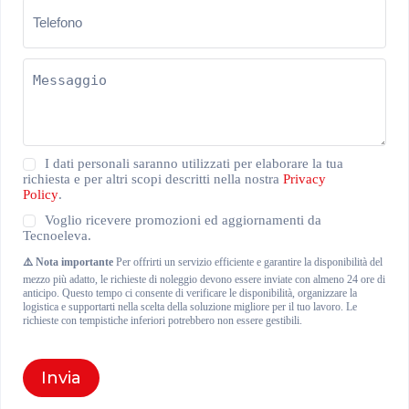
Telefono
(Obbligatorio)
Messaggio
(Obbligatorio)
Privacy
I dati personali saranno utilizzati per elaborare la tua
Policy
richiesta e per altri scopi descritti nella nostra
Privacy
(Obbligatorio)
Policy
.
Newsletter
Voglio ricevere promozioni ed aggiornamenti da
Tecnoeleva.
⚠️ Nota importante
Per offrirti un servizio efficiente e garantire la disponibilità del
mezzo più adatto, le richieste di noleggio devono essere inviate con almeno 24 ore di
anticipo. Questo tempo ci consente di verificare le disponibilità, organizzare la
logistica e supportarti nella scelta della soluzione migliore per il tuo lavoro. Le
richieste con tempistiche inferiori potrebbero non essere gestibili.
Invia