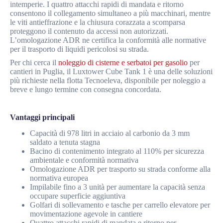
intemperie. I quattro attacchi rapidi di mandata e ritorno
consentono il collegamento simultaneo a più macchinari, mentre
le viti antieffrazione e la chiusura corazzata a scomparsa
proteggono il contenuto da accessi non autorizzati.
L’omologazione ADR ne certifica la conformità alle normative
per il trasporto di liquidi pericolosi su strada.
Per chi cerca il
noleggio di cisterne e serbatoi per gasolio
per
cantieri in Puglia, il Luxtower Cube Tank 1 è una delle soluzioni
più richieste nella flotta Tecnoeleva, disponibile per noleggio a
breve e lungo termine con consegna concordata.
Vantaggi principali
Capacità di 978 litri in acciaio al carbonio da 3 mm
saldato a tenuta stagna
Bacino di contenimento integrato al 110% per sicurezza
ambientale e conformità normativa
Omologazione ADR per trasporto su strada conforme alla
normativa europea
Impilabile fino a 3 unità per aumentare la capacità senza
occupare superficie aggiuntiva
Golfari di sollevamento e tasche per carrello elevatore per
movimentazione agevole in cantiere
Quattro attacchi rapidi di mandata e ritorno per