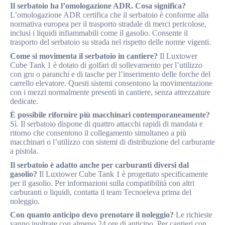
Il serbatoio ha l’omologazione ADR. Cosa significa?
L’omologazione ADR certifica che il serbatoio è conforme alla
normativa europea per il trasporto stradale di merci pericolose,
inclusi i liquidi infiammabili come il gasolio. Consente il
trasporto del serbatoio su strada nel rispetto delle norme vigenti.
Come si movimenta il serbatoio in cantiere?
Il Luxtower
Cube Tank 1 è dotato di golfari di sollevamento per l’utilizzo
con gru o paranchi e di tasche per l’inserimento delle forche del
carrello elevatore. Questi sistemi consentono la movimentazione
con i mezzi normalmente presenti in cantiere, senza attrezzature
dedicate.
È possibile rifornire più macchinari contemporaneamente?
Sì. Il serbatoio dispone di quattro attacchi rapidi di mandata e
ritorno che consentono il collegamento simultaneo a più
macchinari o l’utilizzo con sistemi di distribuzione del carburante
a pistola.
Il serbatoio è adatto anche per carburanti diversi dal
gasolio?
Il Luxtower Cube Tank 1 è progettato specificamente
per il gasolio. Per informazioni sulla compatibilità con altri
carburanti o liquidi, contatta il team Tecnoeleva prima del
noleggio.
Con quanto anticipo devo prenotare il noleggio?
Le richieste
vanno inoltrate con almeno 24 ore di anticipo. Per cantieri con