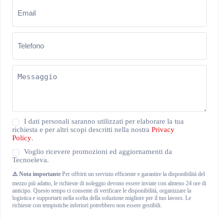
Email
(Obbligatorio)
Telefono
(Obbligatorio)
Messaggio
(Obbligatorio)
Privacy
I dati personali saranno utilizzati per elaborare la tua
Policy
richiesta e per altri scopi descritti nella nostra
Privacy
(Obbligatorio)
Policy
.
Newsletter
Voglio ricevere promozioni ed aggiornamenti da
Tecnoeleva.
⚠️ Nota importante
Per offrirti un servizio efficiente e garantire la disponibilità del
mezzo più adatto, le richieste di noleggio devono essere inviate con almeno 24 ore di
anticipo. Questo tempo ci consente di verificare le disponibilità, organizzare la
logistica e supportarti nella scelta della soluzione migliore per il tuo lavoro. Le
richieste con tempistiche inferiori potrebbero non essere gestibili.