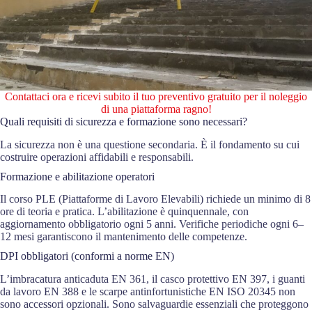
Contattaci ora e ricevi subito il tuo preventivo gratuito per il noleggio
di una piattaforma ragno!
Quali requisiti di sicurezza e formazione sono necessari?
La sicurezza non è una questione secondaria. È il fondamento su cui
costruire operazioni affidabili e responsabili.
Formazione e abilitazione operatori
Il corso PLE (Piattaforme di Lavoro Elevabili) richiede un minimo di 8
ore di teoria e pratica. L’abilitazione è quinquennale, con
aggiornamento obbligatorio ogni 5 anni. Verifiche periodiche ogni 6–
12 mesi garantiscono il mantenimento delle competenze.
DPI obbligatori (conformi a norme EN)
L’imbracatura anticaduta EN 361, il casco protettivo EN 397, i guanti
da lavoro EN 388 e le scarpe antinfortunistiche EN ISO 20345 non
sono accessori opzionali. Sono salvaguardie essenziali che proteggono