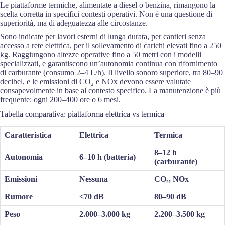
Le piattaforme termiche, alimentate a diesel o benzina, rimangono la
scelta corretta in specifici contesti operativi. Non è una questione di
superiorità, ma di adeguatezza alle circostanze.
Sono indicate per lavori esterni di lunga durata, per cantieri senza
accesso a rete elettrica, per il sollevamento di carichi elevati fino a 250
kg. Raggiungono altezze operative fino a 50 metri con i modelli
specializzati, e garantiscono un’autonomia continua con rifornimento
di carburante (consumo 2–4 L/h). Il livello sonoro superiore, tra 80–90
decibel, e le emissioni di CO₂ e NOx devono essere valutate
consapevolmente in base al contesto specifico. La manutenzione è più
frequente: ogni 200–400 ore o 6 mesi.
Tabella comparativa: piattaforma elettrica vs termica
Caratteristica
Elettrica
Termica
8–12 h
Autonomia
6–10 h (batteria)
(carburante)
Emissioni
Nessuna
CO₂, NOx
Rumore
<70 dB
80–90 dB
Peso
2.000–3.000 kg
2.200–3.500 kg