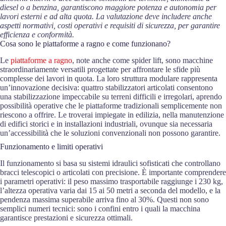
diesel o a benzina, garantiscono maggiore potenza e autonomia per
lavori esterni e ad alta quota. La valutazione deve includere anche
aspetti normativi, costi operativi e requisiti di sicurezza, per garantire
efficienza e conformità.
Cosa sono le piattaforme a ragno e come funzionano?
Le
piattaforme a ragno
, note anche come spider lift, sono macchine
straordinariamente versatili progettate per affrontare le sfide più
complesse dei lavori in quota. La loro struttura modulare rappresenta
un’innovazione decisiva: quattro stabilizzatori articolati consentono
una stabilizzazione impeccabile su terreni difficili e irregolari, aprendo
possibilità operative che le piattaforme tradizionali semplicemente non
riescono a offrire. Le troverai impiegate in edilizia, nella manutenzione
di edifici storici e in installazioni industriali, ovunque sia necessaria
un’accessibilità che le soluzioni convenzionali non possono garantire.
Funzionamento e limiti operativi
Il funzionamento si basa su sistemi idraulici sofisticati che controllano
bracci telescopici o articolati con precisione. È importante comprendere
i parametri operativi: il peso massimo trasportabile raggiunge i 230 kg,
l’altezza operativa varia dai 15 ai 50 metri a seconda del modello, e la
pendenza massima superabile arriva fino al 30%. Questi non sono
semplici numeri tecnici: sono i confini entro i quali la macchina
garantisce prestazioni e sicurezza ottimali.