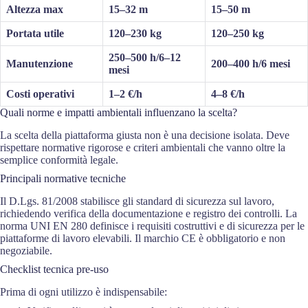
Altezza max
15–32 m
15–50 m
Portata utile
120–230 kg
120–250 kg
250–500 h/6–12
Manutenzione
200–400 h/6 mesi
mesi
Costi operativi
1–2 €/h
4–8 €/h
Quali norme e impatti ambientali influenzano la scelta?
La scelta della piattaforma giusta non è una decisione isolata. Deve
rispettare normative rigorose e criteri ambientali che vanno oltre la
semplice conformità legale.
Principali normative tecniche
Il D.Lgs. 81/2008 stabilisce gli standard di sicurezza sul lavoro,
richiedendo verifica della documentazione e registro dei controlli. La
norma UNI EN 280 definisce i requisiti costruttivi e di sicurezza per le
piattaforme di lavoro elevabili. Il marchio CE è obbligatorio e non
negoziabile.
Checklist tecnica pre-uso
Prima di ogni utilizzo è indispensabile: