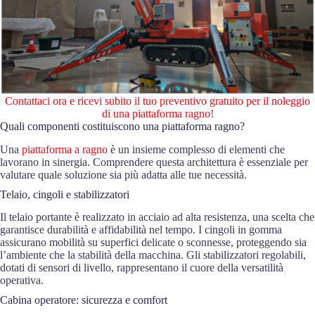
Contattaci ora e ricevi subito il tuo preventivo gratuito per il noleggio
di una piattaforma ragno!
Quali componenti costituiscono una piattaforma ragno?
Una
piattaforma a ragno
è un insieme complesso di elementi che
lavorano in sinergia. Comprendere questa architettura è essenziale per
valutare quale soluzione sia più adatta alle tue necessità.
Telaio, cingoli e stabilizzatori
Il telaio portante è realizzato in acciaio ad alta resistenza, una scelta che
garantisce durabilità e affidabilità nel tempo. I cingoli in gomma
assicurano mobilità su superfici delicate o sconnesse, proteggendo sia
l’ambiente che la stabilità della macchina. Gli stabilizzatori regolabili,
dotati di sensori di livello, rappresentano il cuore della versatilità
operativa.
Cabina operatore: sicurezza e comfort