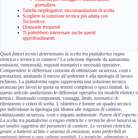
giornaliera
Tabella riepilogativa: raccomandazioni di scelta
Scegliere la soluzione tecnica più adatta con
Tecnoeleva
Domande frequenti
Ti potrebbero interessare anche questi
approfondimenti
Quali fattori tecnici determinano la scelta tra piattaforma ragno
elettrica e termica in cantiere?
La selezione dipende da autonomia,
emissioni, rumorosità, requisiti normativi e necessità operative.
Comprendere le differenze consente di ottimizzare sicurezza, costi e
prestazioni, adattando il mezzo all’ambiente e alla tipologia di lavoro
richiesto. La piattaforma ragno rappresenta una soluzione tecnica
avanzata per lavori in quota su terreni complessi o spazi limitati. In
questo articolo analizziamo le differenze operative tra modelli elettrici e
termici, illustrando componenti, vantaggi, limiti, normative di
riferimento e criteri di scelta. L’obiettivo è fornire un quadro tecnico
per individuare la tipologia più idonea alle esigenze di cantiere,
ottimizzando sicurezza, costi e impatto ambientale.
Parere dell’esperto:
La scelta tra piattaforme a ragno elettriche e termiche deve basarsi su
un’analisi oggettiva dei parametri di cantiere. Le versioni elettriche,
grazie a batterie al litio e assenza di emissioni, sono preferibili in
ambienti interni o aree urbane sensibili. Le termiche, alimentate a