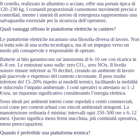
Il cestello, realizzato in alluminio o acciaio, offre una portata tipica di
120–230 kg. I comandi proporzionali consentono movimenti precisi e
controllati, mentre i sistemi di arresto di emergenza rappresentano una
salvaguardia essenziale per la sicurezza dell’operatore.
Quali vantaggi offrono le piattaforme elettriche in cantiere?
Le piattaforme elettriche incarnano una filosofia diversa di lavoro. Non
si tratta solo di una scelta tecnologica, ma di un impegno verso un
modo più consapevole e responsabile di operare.
Batterie al litio garantiscono un’autonomia di 6–10 ore con ricarica in
6–8 ore. Le emissioni sono nulle: zero CO₂, zero NOx. Il livello
sonoro rimane inferiore ai 70 decibel, creando un ambiente di lavoro
più piacevole e rispettoso del contesto circostante. Il peso risulta
inferiore del 15–20% rispetto ai modelli termici, facilitando la mobilità
e riducendo l’impatto ambientale. I costi operativi si attestano su 1–2
€/ora, un risparmio significativo considerando l’energia elettrica.
Sono ideali per ambienti interni come ospedali e centri commerciali,
così come per contesti urbani con vincoli ambientali stringenti. La
manutenzione ordinaria è minima: intervalli ogni 250–500 ore o 6–12
mesi. Questo significa meno fermi macchina, più continuità operativa,
meno preoccupazioni.
Quando è preferibile una piattaforma termica?