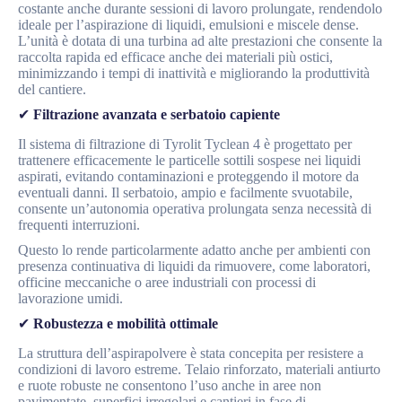
costante anche durante sessioni di lavoro prolungate, rendendolo
ideale per l’aspirazione di liquidi, emulsioni e miscele dense.
L’unità è dotata di una turbina ad alte prestazioni che consente la
raccolta rapida ed efficace anche dei materiali più ostici,
minimizzando i tempi di inattività e migliorando la produttività
del cantiere.
✔
Filtrazione avanzata e serbatoio capiente
Il sistema di filtrazione di Tyrolit Tyclean 4 è progettato per
trattenere efficacemente le particelle sottili sospese nei liquidi
aspirati, evitando contaminazioni e proteggendo il motore da
eventuali danni. Il serbatoio, ampio e facilmente svuotabile,
consente un’autonomia operativa prolungata senza necessità di
frequenti interruzioni.
Questo lo rende particolarmente adatto anche per ambienti con
presenza continuativa di liquidi da rimuovere, come laboratori,
officine meccaniche o aree industriali con processi di
lavorazione umidi.
✔
Robustezza e mobilità ottimale
La struttura dell’aspirapolvere è stata concepita per resistere a
condizioni di lavoro estreme. Telaio rinforzato, materiali antiurto
e ruote robuste ne consentono l’uso anche in aree non
pavimentate, superfici irregolari e cantieri in fase di